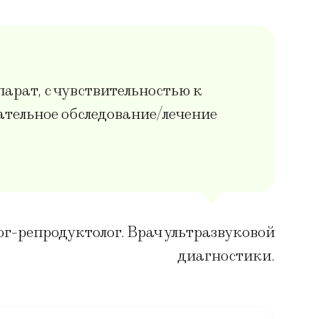
арат, с чувствительностью к
ательное обследование/лечение
ог-репродуктолог. Врач ультразвуковой
диагностики.