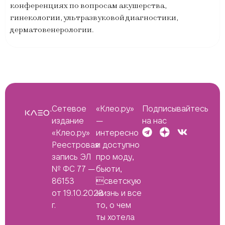
конференциях по вопросам акушерства,
гинекологии, ультразвуковой диагностики,
дерматовенерологии.
Сетевое
«Клео.ру»
Подписывайтесь
издание
—
на нас
«Клео.ру»
интересно
Реестровая
и доступно
запись ЭЛ
про моду,
№ ФС 77 —
бьюти,
86153
светскую
от 19.10.2023
жизнь и все
г.
то, о чем
ты хотела