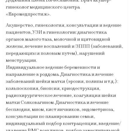
гинеколог медицинского центра
«Евромедпрестиж».
Акушерство, гинекология, консультации и ведение
пациентов, УЗИ в гинекологии: диагностика
органов малого таза, молочной и щитовидной
железы, лечение воспалений и ЗППП (заболеваний,
передающихся половым путем), нарушений
менструации.
Индивидуальное ведение беременности и
направление в роддома. Диагностика и лечение
заболеваний шейки матки (эрозия, полипы и т.д.):
кольпоскопия, биопсия, криодеструкция,
радиохирургическое лечение, коагуляция шейки
матки Солковагином. Диагностика и лечение
бесплодия, миом, кист яичников, эндометриоза,
консультации по планированию семьи,
индивидуальный подбор контрацепции, введение/
удаление ВМС всех типов, подбор заместительной