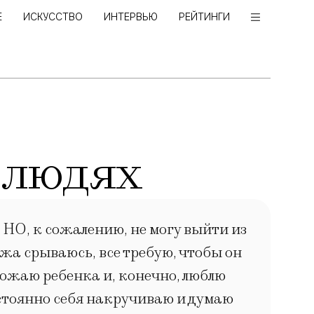
Е
ИСКУССТВО
ИНТЕРВЬЮ
РЕЙТИНГИ
 людях
. НО, к сожалению, не могу выйти из
ужа срываюсь, все требую, чтобы он
божаю ребенка и, конечно, люблю
постоянно себя накручиваю и думаю