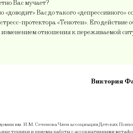
етно Вас мучает?
о «доводит» Вас до такого «депрессивного» с
стресс-протектора «Тенотен». Его действие 
 изменением отношения к переживаемой ситу
Виктория Ф
демии им. И.М. Сеченова Член ассоциации Детских Пси
альные техники и приемы работы с ассоциативными метаф