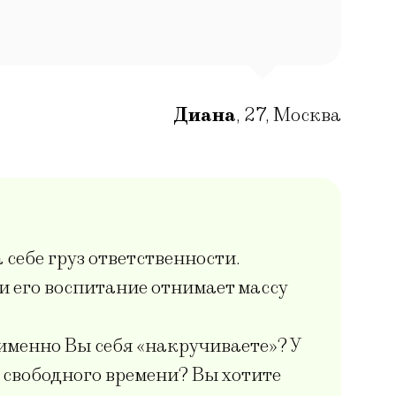
Диана
,
27
,
Москва
 себе груз ответственности.
и его воспитание отнимает массу
 именно Вы себя «накручиваете»? У
я свободного времени? Вы хотите