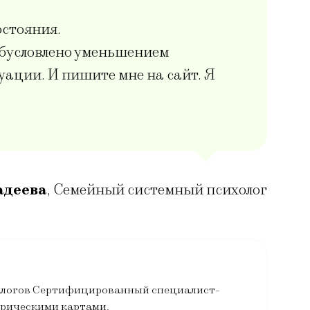
остояния.
обусловлено уменьшением
ации. И пишите мне на сайт. Я
адеева
,
Семейный системный психолог
хологов Сертифицированный специалист-
орическими картами.