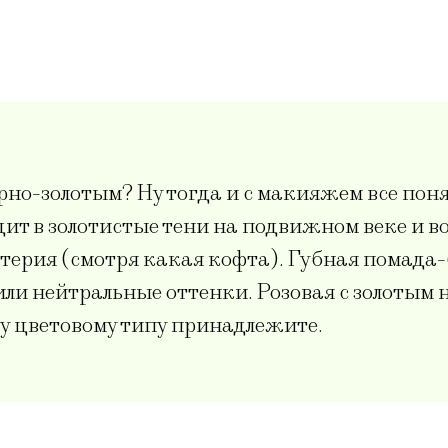
черно-золотым? Ну тогда и с макияжем все п
дит в золотистые тени на подвижном веке и в
утерия (смотря какая кофта). Губная помада-
ли нейтральные оттенки. Розовая с золотым 
у цветовому типу принадлежите.