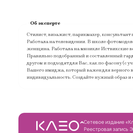
Стилист, визажист, парикмахер, консультант
Работала на телевидении. В школе фотомодел
женщина. Работала на мюзикле Иствикские ве
Правильно подобранный и составленный гардер
другом и подходят для Вас, как по фасону (с
Вашего имиджа, который важен для верного в
индивидуальность. Создайте нужный образ и 
Сетевое издание «Кл
Реестровая запись 