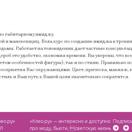
 по габитарному имиджу.
ей и манекенщиц. Вела курс по созданию имиджа в трени
дьмы. Работает на телевидении, дает частные консультац
об это удобство, экономия времени. Вы уверены, что все
 учетом особенностей фигуры), так и по стилю. Правильно
осприятия Вас окружающими. Цвет, прическа, макияж, ко
стиль и Ваш путь к Вашей цели значительно сократится.
ео.ру»
«Клео.ру» — интересно и доступно
Подписы
ЭЛ
про моду, бьюти, светскую жизнь