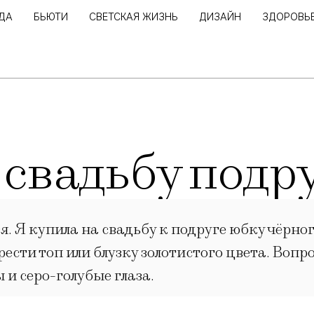
ДА
БЬЮТИ
СВЕТСКАЯ ЖИЗНЬ
ДИЗАЙН
ЗДОРОВЬ
свадьбу подр
. Я купила на свадьбу к подруге юбку чёрно
рести топ или блузку золотистого цвета. Вопр
 и серо-голубые глаза.