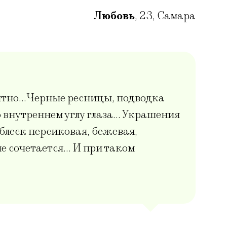
Любовь
,
23
,
Самара
онятно…Черные ресницы, подводка
о внутреннем углу глаза… Украшения
блеск персиковая, бежевая,
не сочетается… И при таком