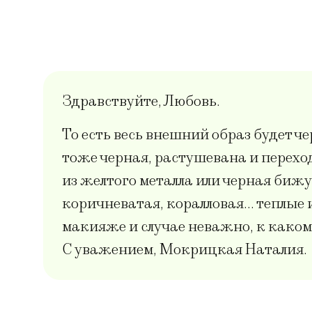
Здравствуйте, Любовь.
То есть весь внешний образ будет 
тоже черная, растушевана и перехо
из желтого металла или черная биж
коричневатая, коралловая… теплые и
макияже и случае неважно, к каком
С уважением, Мокрицкая Наталия.