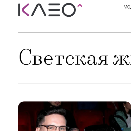
МО
Светская ж