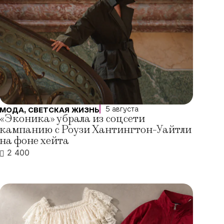
5 августа
МОДА
,
СВЕТСКАЯ ЖИЗНЬ
«Эконика» убрала из соцсети
кампанию с Роузи Хантингтон-Уайтли
на фоне хейта
2 400