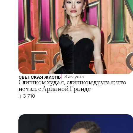
3 августа
СВЕТСКАЯ ЖИЗНЬ
Слишком худая, слишком другая: что
не так с Арианой Гранде
3 710