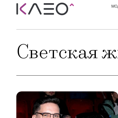
МО
Светская ж