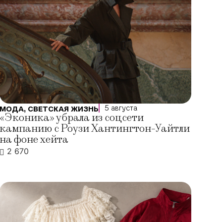
5 августа
МОДА
,
СВЕТСКАЯ ЖИЗНЬ
«Эконика» убрала из соцсети
кампанию с Роузи Хантингтон-Уайтли
на фоне хейта
2 670