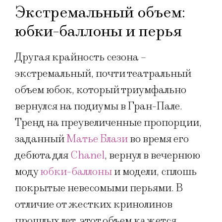
Экстремальный объем:
юбки-баллоны и перья
Другая крайность сезона –
экстремальный, почти театральный
объем юбок, который триумфально
вернулся на подиумы в Гран-Пале.
Тренд на преувеличенные пропорции,
заданный
Матье Блази
во время его
дебюта для
Chanel
, вернул в вечернюю
моду
юбки-баллоны
и модели, сплошь
покрытые невесомыми перьями. В
отличие от жестких кринолинов
прошлых лет, этот объем кажется