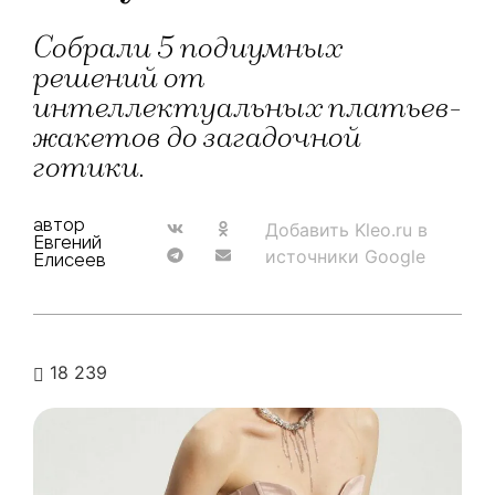
Собрали 5 подиумных
решений от
интеллектуальных платьев-
жакетов до загадочной
готики.
автор
Добавить Kleo.ru в
Евгений
источники Google
Елисеев
18 239