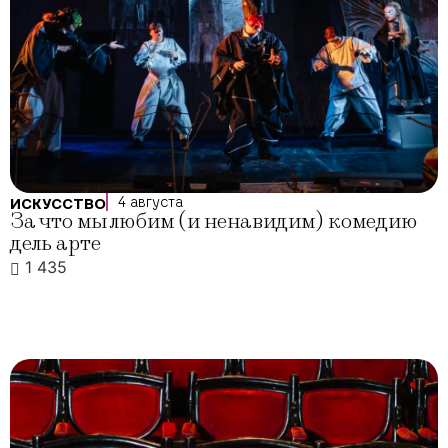
4 августа
ИСКУССТВО
За что мы любим (и ненавидим) комедию
дель арте
1 435