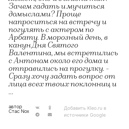
Зачем гадать и мучиться
домыслами? Проще
напроситься на встречу и
погулять с актером по
Арбату. В морозный день, в
канун Дня Святого
Валентина, мы встретились
с Антоном около его дома и
отправились на прогулку. -
Сразу хочу задать вопрос от
лица всех твоих поклонниц и
…
автор
Добавить Kleo.ru в
Стас Nox
источники Google