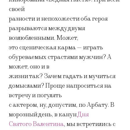
своей
разности и непохожести оба героя
разрываются между двумя
возлюбленными. Может,
это сценическая карма — играть
обуреваемых страстями мужчин? А
может, оно и в
жизни так? Зачем гадать и мучиться
домыслами? Проще напроситься на
встречу и погулять
с актером, ну, допустим, по Арбату. В
морозный день, в канун
Дня
Святого Валентина
, мы встретились с