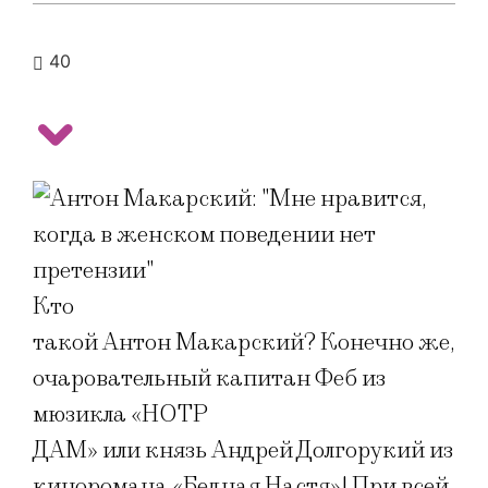
40
Кто
такой Антон Макарский? Конечно же,
очаровательный капитан Феб из
мюзикла «НОТР
ДАМ» или князь Андрей Долгорукий из
киноромана «Бедная Настя»! При всей