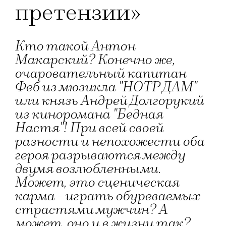
претензии»
Кто такой Антон
Макарский? Конечно же,
очаровательный капитан
Феб из мюзикла "НОТР ДАМ"
или князь Андрей Долгорукий
из киноромана "Бедная
Настя"! При всей своей
разности и непохожести оба
героя разрываются между
двумя возлюбленными.
Может, это сценическая
карма - играть обуреваемых
страстями мужчин? А
может, оно и в жизни так?