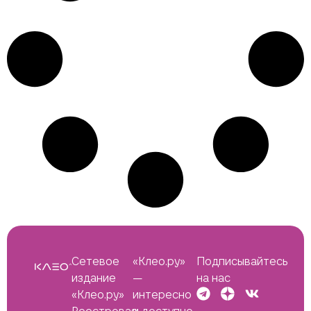
Сетевое
«Клео.ру»
Подписывайтесь
издание
—
на нас
«Клео.ру»
интересно