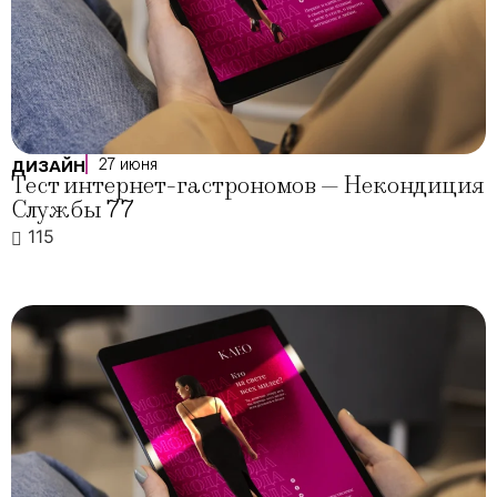
27 июня
ДИЗАЙН
Тест интернет-гастрономов — Некондиция
Службы 77
115