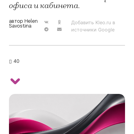
офиса и кабинета.
автор Helen
Добавить Kleo.ru в
Savostina
источники Google
40