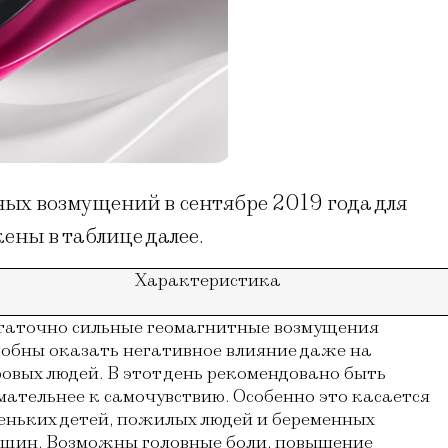
ых возмущений в сентябре 2019 года для
ны в таблице далее.
Характеристика
таточно сильные геомагнитные возмущения 
собны оказать негативное влияние 
даже на 
овых людей. В этот день рекомендовано быть 
мательнее к самочувствию. Особенно это касается 
еньких детей, пожилых людей и беременных 
щин. Возможны головные боли, повышение 