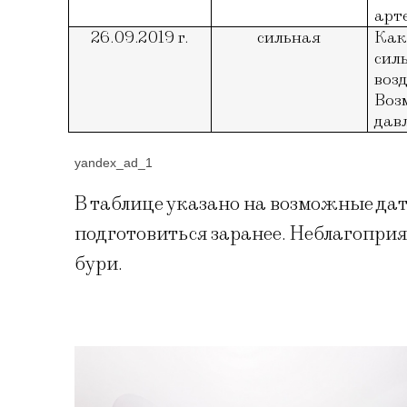
арт
26.09.2019 г.
сильная
Как 
сил
возд
Воз
дав
yandex_ad_1
В таблице указано на возможные да
подготовиться заранее. Неблагоприя
бури.