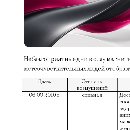
Неблагоприятные дни в силу магнитн
метеочувствительных людей отображе
Дата
Степень 
возмущений
06.09.2019 г.
сильная
Дос
спо
здор
вни
мал
жен