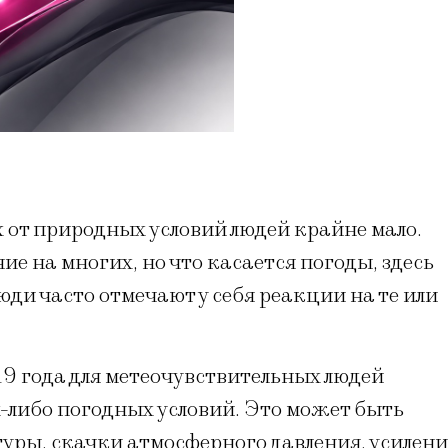
х от природных условий людей крайне мало.
е на многих, но что касается погоды, здесь
ди часто отмечают у себя реакции на те или
9 года для метеочувствительных людей
-либо погодных условий. Это может быть
ры, скачки атмосферного давления, усилени