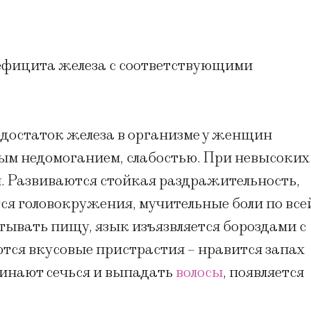
ефицита железа с соответствующими
едостаток железа в организме у женщин
м недомоганием, слабостью. При невысоких
. Развиваются стойкая раздражительность,
тся головокружения, мучительные боли по все
тывать пищу, язык изъязвляется бороздами с
тся вкусовые пристрастия – нравится запах
ачинают сечься и выпадать
волосы
, появляется