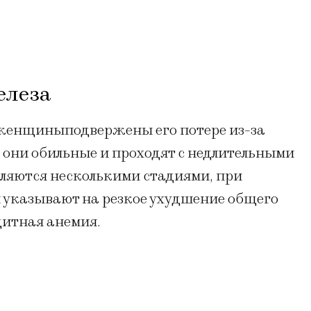
елеза
 женщиныподвержены его потере из-за
и они обильные и проходят с недлительными
яются несколькими стадиями, при
 указывают на резкое ухудшение общего
цитная анемия.