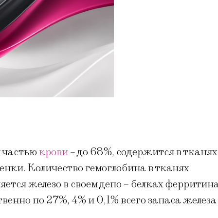
й частью
крови
– до 68%, содержится в тканях
зенки. Количество гемоглобина в тканях
яется железо в своем депо – белках ферритина
енно по 27%, 4% и 0,1% всего запаса железа