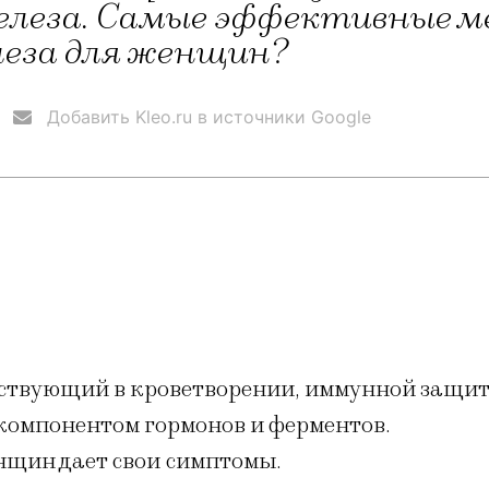
леза. Самые эффективные ме
леза для женщин?
Добавить Kleo.ru в источники Google
аствующий в кроветворении, иммунной защит
 компонентом гормонов и ферментов.
енщин дает свои симптомы.