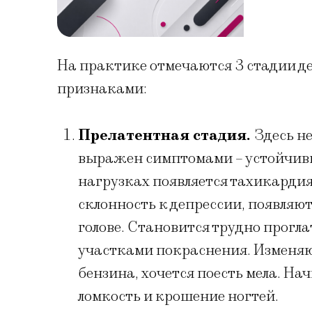
На практике отмечаются 3 стадии д
признаками:
Прелатентная стадия.
Здесь н
выражен симптомами – устойчивы
нагрузках появляется тахикардия
склонность к депрессии, появляю
голове. Становится трудно прогла
участками покраснения. Изменяю
бензина, хочется поесть мела. Н
ломкость и крошение ногтей.