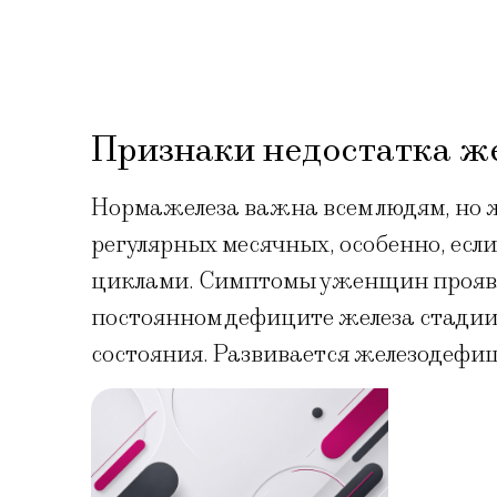
Признаки недостатка ж
Нормажелеза важна всем людям, но
регулярных месячных, особенно, есл
циклами. Симптомы уженщин проявл
постоянном дефиците железа стадии
состояния. Развивается железодефи