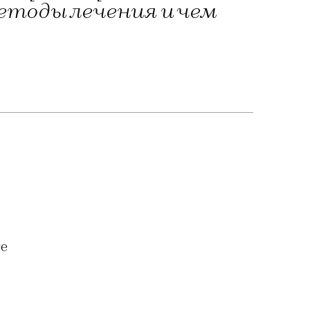
тоды лечения и чем
е