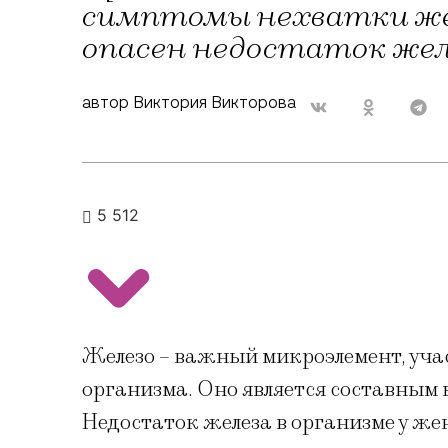
симптомы нехватки же
опасен недостаток же
автор Виктория Викторова
5 512
Железо – важный микроэлемент, уч
организма. Оно является составным
Недостаток железа в организме у ж