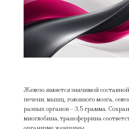
Железо является значимой составно
печени, мышц, головного мозга, селе
разных органов – 3,5 грамма. Сохран
миоглобина, трансферрина соответств
организме женщины.