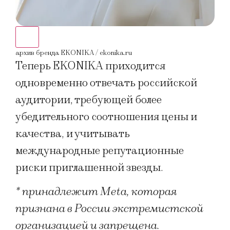
архив бренда EKONIKA / ekonika.ru
архи
Теперь EKONIKA приходится
одновременно отвечать российской
аудитории, требующей более
убедительного соотношения цены и
качества, и учитывать
международные репутационные
риски приглашенной звезды.
* принадлежит Meta, которая
признана в России экстремистской
организацией и запрещена.