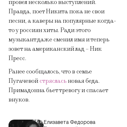
провел несколько выступлений.
Правда, поет Никита пока не свои
песни, а каверы на популярные когда-
то у россиян хиты. Ради этого
музыкант даже сменил имя и теперь
зовет на американский лад – Ник
Пресс.
Ранее сообщалось, что в семье
Пугачевой
стряслась
новая беда.
Примадонна бьет тревогу и спасает
внуков.
Елизавета Федорова