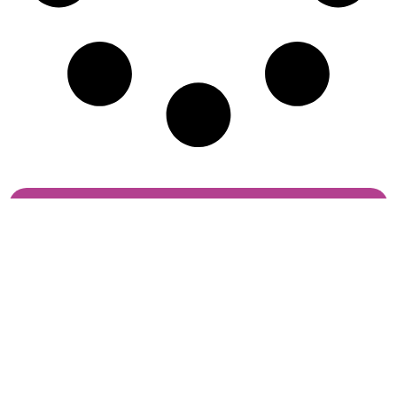
Сетевое
«Клео.ру»
Подписывайтесь
издание
—
на нас
«Клео.ру»
интересно
Реестровая
и доступно
запись ЭЛ
про моду,
№ ФС 77 —
бьюти,
86153
светскую
от 19.10.2023
жизнь и все