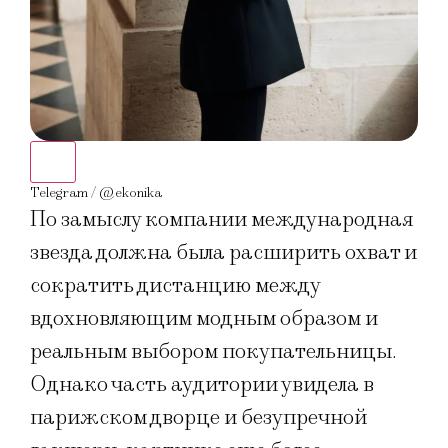
Telegram / @ekonika
Tele
По замыслу компании международная
звезда должна была расширить охват и
сократить дистанцию между
вдохновляющим модным образом и
реальным выбором покупательницы.
Однако часть аудитории увидела в
парижском дворце и безупречной