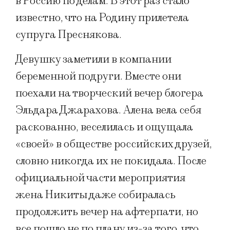
в Россию по делам. В этот раз стало
известно, что на Родину прилетела
супруга Преснякова.
Девушку заметили в компании
беременной подруги. Вместе они
поехали на творческий вечер блогера
Эльдара Джарахова. Алена вела себя
раскованно, веселилась и ощущала
«своей» в обществе российских друзей,
словно никогда их не покидала. После
официальной части мероприятия
жена Никиты даже собиралась
продолжить вечер на афтерпати, но
все пошло не по плану из-за того, что