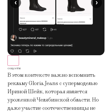
‹
›
соцсети
соцс
В этом контексте важно вспомнить
рекламу Gloria Jeans с супермоделью
Ириной Шейк, которая является
уроженкой Челябинской области. Но
даже участие соотечественницы не