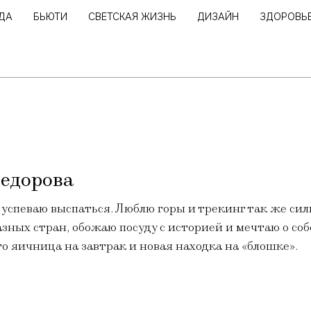
ДА
БЬЮТИ
СВЕТСКАЯ ЖИЗНЬ
ДИЗАЙН
ЗДОРОВЬ
едорова
 успеваю выспаться. Люблю горы и трекинг так же си
зных стран, обожаю посуду с историей и мечтаю о со
о яичница на завтрак и новая находка на «блошке».