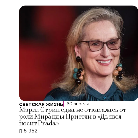
30 апреля
СВЕТСКАЯ ЖИЗНЬ
Мэрил Стрип едва не отказалась от
роли Миранды Пристли в «Дьявол
носит Prada»
5 952