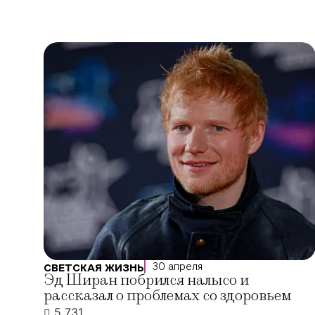
30 апреля
СВЕТСКАЯ ЖИЗНЬ
Эд Ширан побрился налысо и
рассказал о проблемах со здоровьем
5 731