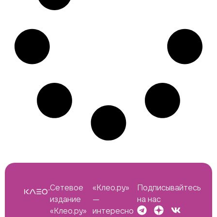
Сетевое
«Клео.ру»
Подписывайтесь
издание
—
на нас
«Клео.ру»
интересно