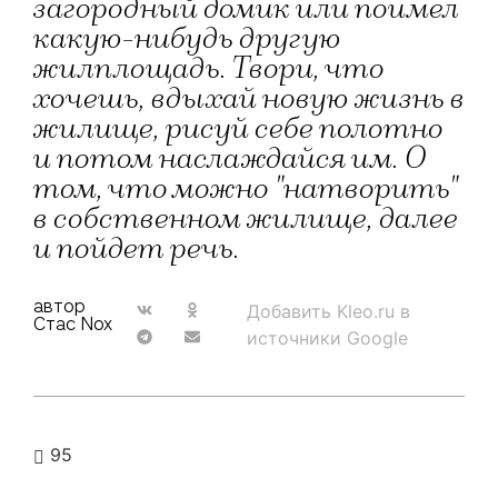
загородный домик или поимел
какую-нибудь другую
жилплощадь. Твори, что
хочешь, вдыхай новую жизнь в
жилище, рисуй себе полотно
и потом наслаждайся им. О
том, что можно "натворить"
в собственном жилище, далее
и пойдет речь.
автор
Добавить Kleo.ru в
Стас Nox
источники Google
95