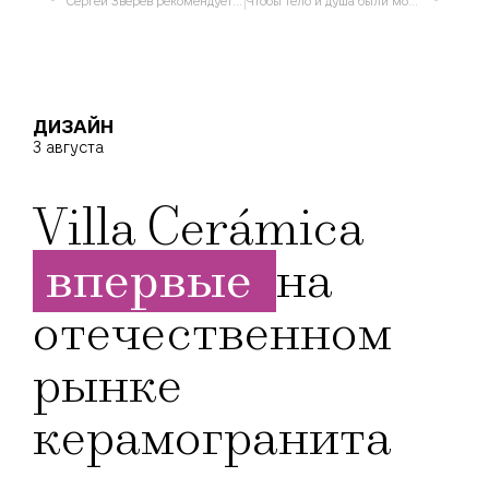
Сергей Зверев рекомендует блеск в глазах
Чтобы тело и душа были молоды и прекрасны
ДИЗАЙН
3 августа
Villa Cerámica
впервые
на
отечественном
рынке
керамогранита