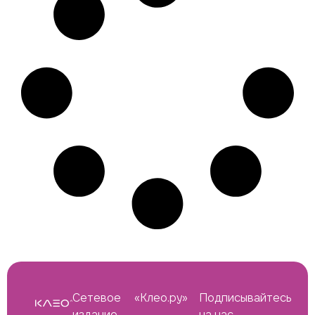
Сетевое
«Клео.ру»
Подписывайтесь
издание
—
на нас