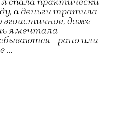
 я спала практически
ду, а деньги тратила
о эгоистичное, даже
нь я мечтала
 сбываются - рано или
е …