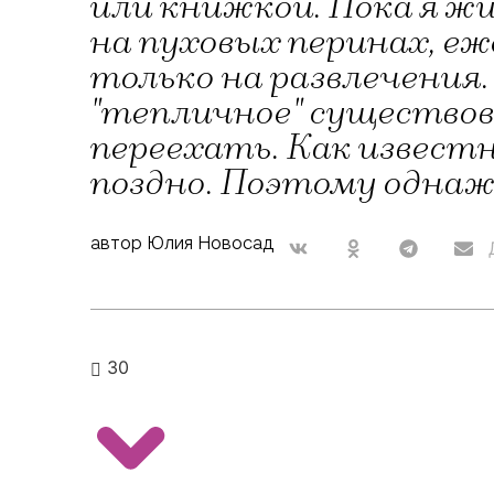
или книжкой. Пока я жи
на пуховых перинах, еж
только на развлечения.
"тепличное" существов
переехать. Как известн
поздно. Поэтому однаж
автор Юлия Новосад
30