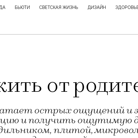
ДА
БЬЮТИ
СВЕТСКАЯ ЖИЗНЬ
ДИЗАЙН
ЗДОРОВЬ
ить от родит
хватает острых ощущений и 
ацию и получить ощутимую д
одильником, плитой, микрово