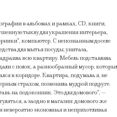
ографии в альбомах и рамках, CD, книги,
сушенную тыкву для украшения интерьера,
орники", компьютер. С непознанным доселе
едства для мытья посуды, унитаза,
надраила всю квартиру. Мебель подставляла
дали с полок, а разнообразный мусор, которы
ался в коридоре. Квартира, подумала я, не
ерным страхом, позвонила мудрой подруге.
авь на подоконник. Это для домового", —
гуляться, а заодно в магазин: домового же
я невероятно экономная и неприхотливая