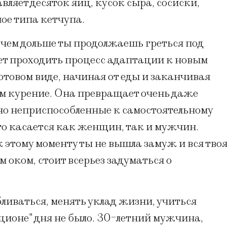
вляет десяток яиц, кусок сыра, сосиски,
ое типа кетчупа.
 чем дольше ты продолжаешь греться под
дет проходить процесс адаптации к новым
отовом виде, начиная от еды и заканчивая
чем курение. Она превращает очень даже
тно неприспособленные к самостоятельному
то касается как женщин, так и мужчин.
к этому моменту ты не вышла замуж и вся тво
оком, стоит всерьез задуматься о
ливаться, менять уклад жизни, учиться
ционе" дня не было. 30-летний мужчина,