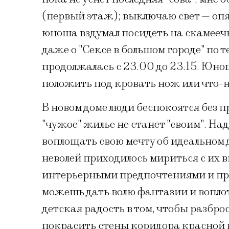
(первый этаж); выключаю свет — оп
юноша вздумал посидеть на скамеечк
даже о "Сексе в большом городе" по т
продолжалась с 23.00 до 23.15. Юно
положить под кровать нож или что-н
В новом доме люди беспокоятся без п
"чужое" жилье не станет "своим". Н
воплощать свою мечту об идеальном д
неволей приходилось мириться с их 
интерьерными предпочтениями и пре
можешь дать волю фантазии и воплоти
детская радость в том, чтобы разбр
покрасить стены коридора красной к