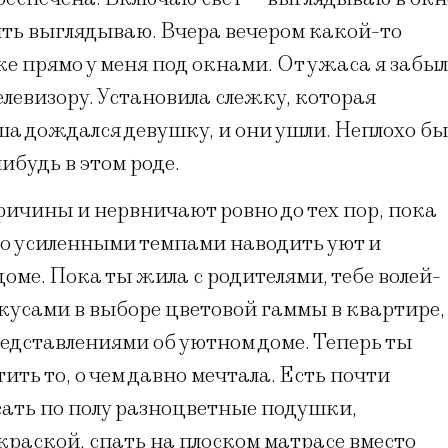
ять выглядываю. Вчера вечером какой-то
е прямо у меня под окнами. От ужаса я забы
елевизору. Установила слежку, которая
ша дождался девушку, и они ушли. Неплохо бы
ибудь в этом роде.
ричины и нервничают ровно до тех пор, пока
адо усиленными темпами наводить уют и
оме. Пока ты жила с родителями, тебе волей-
вкусами в выборе цветовой гаммы в квартире,
дставлениями об уютном доме. Теперь ты
ть то, о чем давно мечтала. Есть почти
осать по полу разноцветные подушки,
раской, спать на плоском матрасе вместо