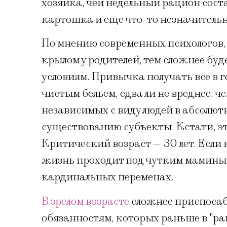
хозяйка, чей недельный рацион соста
картошка и еще что-то незначительн
По мнению современных психологов,
крылом у родителей, тем сложнее бу
условиям. Привычка получать все в г
чистым бельем, едва ли не вреднее, 
независимых с виду людей в абсолю
существованию субъекты. Кстати, э
Критический возраст — 30 лет. Если 
жизнь проходит под чутким маминым 
кардинальных переменах.
В зрелом возрасте
сложнее приспосаб
обязанностям, которых раньше в "ра