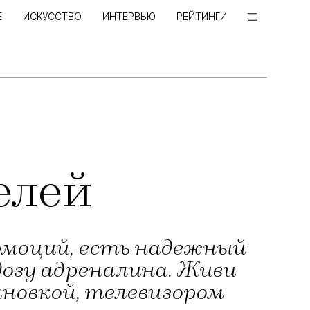
Е
ИСКУССТВО
ИНТЕРВЬЮ
РЕЙТИНГИ
елей
эмоций, есть надежный
озу адреналина. Живи
лновкой, телевизором