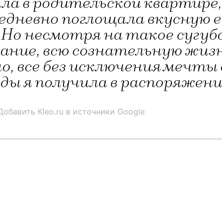
ла в родительской квартире,
едневно поглощала вкусную е
 Но несмотря на такое сугуб
ание, всю сознательную жиз
о, все без исключения мечты
ды я получила в распоряжени
Добавить Kleo.ru в источники Google