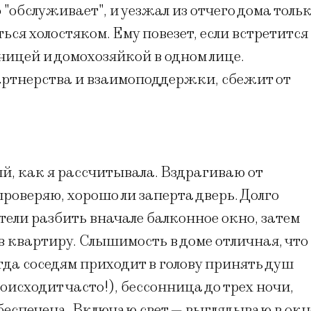
 "обслуживает", и уезжал из отчего дома толь
ься холостяком. Ему повезет, если встретится
ицей и домохозяйкой в одном лице.
тнерства и взаимоподдержки, сбежит от
й, как я рассчитывала. Вздрагиваю от
роверяю, хорошо ли заперта дверь. Долго
тели разбить вначале балконное окно, затем
в квартиру. Слышимость в доме отличная, что
гда соседям приходит в голову принять душ
оисходит часто!), бессонница до трех ночи,
 обеспечена. Включаю свет — выглядываю в окн