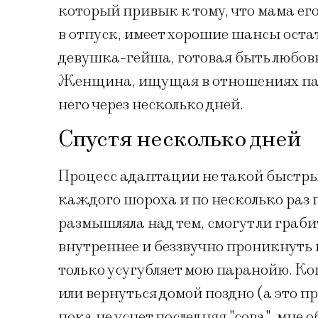
который привык к тому, что мама его
в отпуск, имеет хорошие шансы остат
девушка-гейша, готовая быть любовн
Женщина, ищущая в отношениях пар
него через несколько дней.
Спустя несколько дней
Процесс адаптации не такой быстры
каждого шороха и по несколько раз п
размышляла над тем, смогут ли граби
внутреннее и беззвучно проникнуть 
только усугубляет мою паранойю. Ко
или вернуться домой поздно (а это пр
пока не уснет последняя "сова", мне