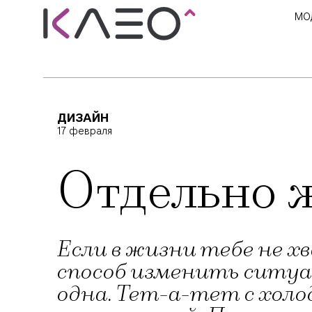
МО
ДИЗАЙН
17 февраля
Отдельно ж
Если в жизни тебе не 
способ изменить ситу
одна. Тет-а-тет с хол