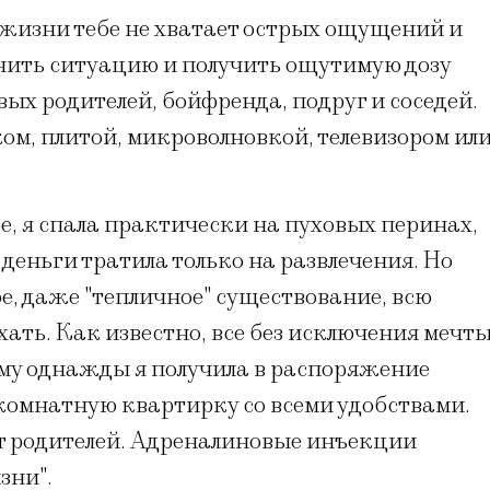
 жизни тебе не хватает острых ощущений и
нить ситуацию и получить ощутимую дозу
ивых родителей, бойфренда, подруг и соседей.
ком, плитой, микроволновкой, телевизором ил
е, я спала практически на пуховых перинах,
деньги тратила только на развлечения. Но
е, даже "тепличное" существование, всю
хать. Как известно, все без исключения мечт
ому однажды я получила в распоряжение
комнатную квартирку со всеми удобствами.
от родителей. Адреналиновые инъекции
зни".