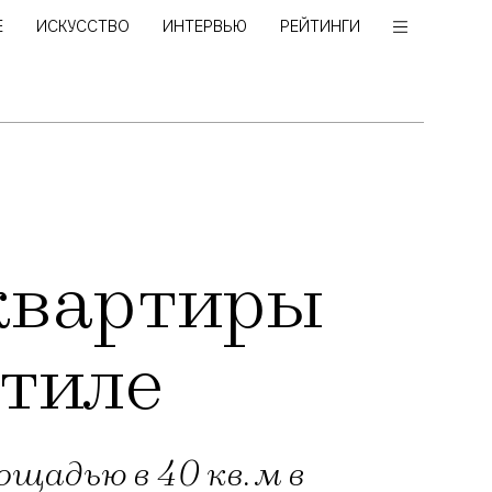
Е
ИСКУССТВО
ИНТЕРВЬЮ
РЕЙТИНГИ
квартиры
стиле
адью в 40 кв. м в