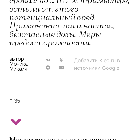
сроках, во 2 и 3-м триместре,
есть ли от этого
потенциальный вред.
Применение чая и настоя,
безопасные дозы. Меры
предосторожности.
автор
Добавить Kleo.ru в
Моника
источники Google
Микаия
35