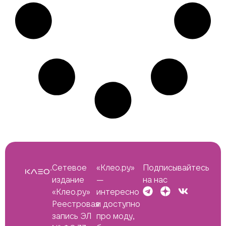
Сетевое
«Клео.ру»
Подписывайтесь
издание
—
на нас
«Клео.ру»
интересно
Реестровая
и доступно
запись ЭЛ
про моду,