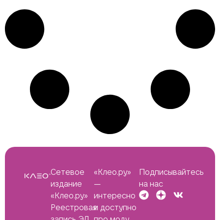
Сетевое
«Клео.ру»
Подписывайтесь
издание
—
на нас
«Клео.ру»
интересно
Реестровая
и доступно
запись ЭЛ
про моду,