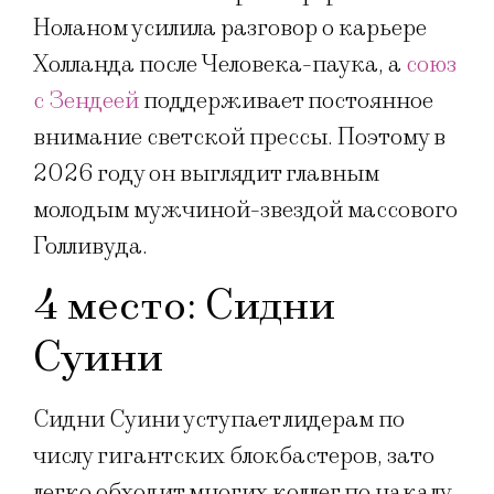
Ноланом усилила разговор о карьере
Холланда после Человека-паука, а
союз
с Зендеей
поддерживает постоянное
внимание светской прессы. Поэтому в
2026 году он выглядит главным
молодым мужчиной-звездой массового
Голливуда.
4 место: Сидни
Суини
Сидни Суини уступает лидерам по
числу гигантских блокбастеров, зато
легко обходит многих коллег по накалу