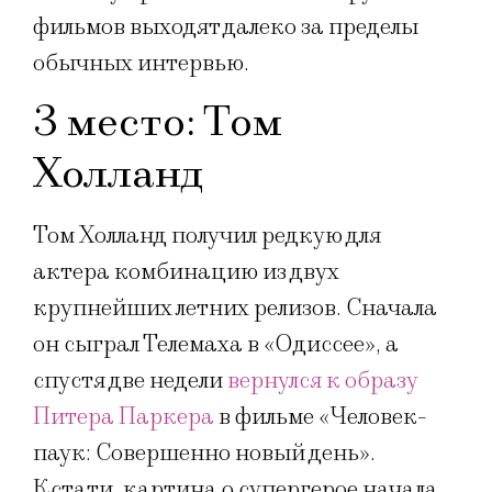
фильмов выходят далеко за пределы
обычных интервью.
3 место: Том
Холланд
Том Холланд получил редкую для
актера комбинацию из двух
крупнейших летних релизов. Сначала
он сыграл Телемаха в «Одиссее», а
спустя две недели
вернулся к образу
Питера Паркера
в фильме «Человек-
паук: Совершенно новый день».
Кстати, картина о супергерое начала