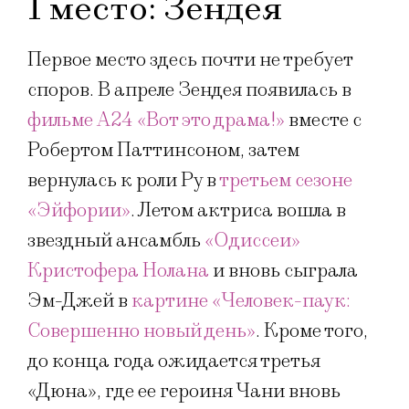
1 место: Зендея
Первое место здесь почти не требует
споров. В апреле Зендея появилась в
фильме A24 «Вот это драма!»
вместе с
Робертом Паттинсоном, затем
вернулась к роли Ру в
третьем сезоне
«Эйфории»
. Летом актриса вошла в
звездный ансамбль
«Одиссеи»
Кристофера Нолана
и вновь сыграла
Эм-Джей в
картине «Человек-паук:
Совершенно новый день»
. Кроме того,
до конца года ожидается третья
«Дюна», где ее героиня Чани вновь