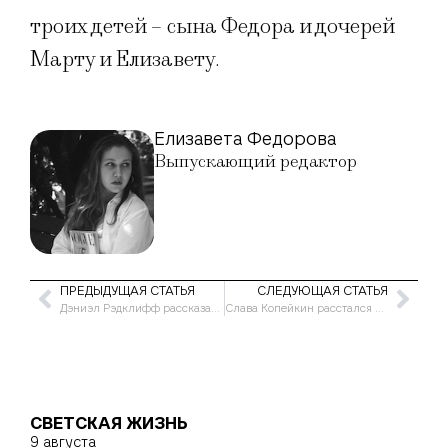
троих детей – сына Федора и дочерей
Марту и Елизавету.
Елизавета Федорова
Выпускающий редактор
ПРЕДЫДУЩАЯ СТАТЬЯ
СЛЕДУЮЩАЯ СТАТЬЯ
Дэниэл Рэдклифф рассказал, появится ли он в сериале о «Гарри Поттере»
Слава Копейкин расстался с актрисой Яной Енжаевой
СВЕТСКАЯ ЖИЗНЬ
9 августа