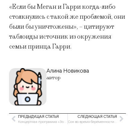
«Если бы Меган и Гарри когда-либо
столкнулись с такой же проблемой, они
были бы уничтожены», – цитируют
таблоиды источник из окружения
семьи принца Гарри.
Алина Новикова
автор
ПРЕДЫДУЩАЯ СТАТЬЯ
СЛЕДУЮЩАЯ СТАТЬЯ
Концертная программа «Золотые хиты Германа Витке» в КЗ «Москва»
Сон во время беременности подсказал певице Джесси Джеймс Деккер имя будущего сына