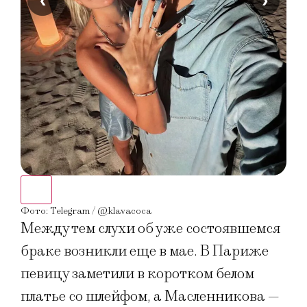
‹
›
Фото
Фото: Telegram / @klavacoca
Между тем слухи об уже состоявшемся
браке возникли еще в мае. В Париже
певицу заметили в коротком белом
платье со шлейфом, а Масленникова —