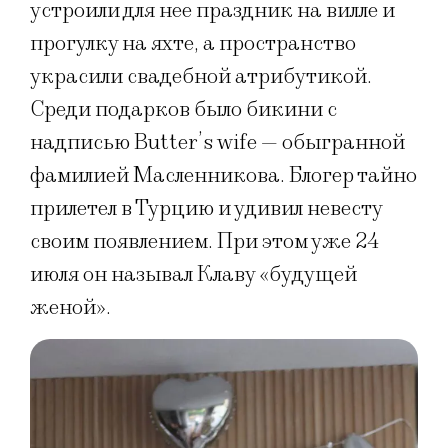
устроили для нее праздник на вилле и
прогулку на яхте, а пространство
украсили свадебной атрибутикой.
Среди подарков было бикини с
надписью Butter’s wife — обыгранной
фамилией Масленникова. Блогер тайно
прилетел в Турцию и удивил невесту
своим появлением. При этом уже 24
июля он называл Клаву «будущей
женой».