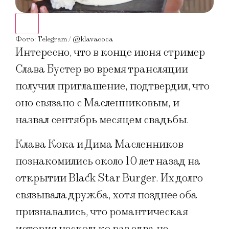
Фото
Фото: Telegram / @klavacoca
Интересно, что в конце июня стример
Слава Бустер во время трансляции
получил приглашение, подтвердил, что
оно связано с Масленниковым, и
назвал сентябрь месяцем свадьбы.
Клава Кока и Дима Масленников
познакомились около 10 лет назад на
открытии Black Star Burger. Их долго
связывала дружба, хотя позднее оба
признавались, что романтическая
история несколько раз едва не