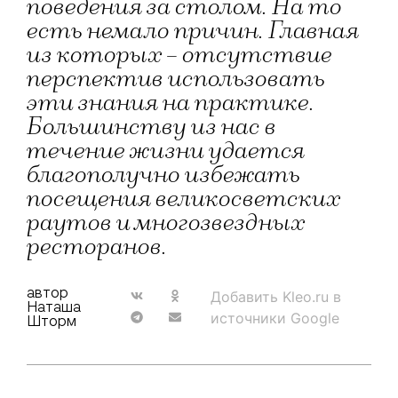
поведения за столом. На то
есть немало причин. Главная
из которых – отсутствие
перспектив использовать
эти знания на практике.
Большинству из нас в
течение жизни удается
благополучно избежать
посещения великосветских
раутов и многозвездных
ресторанов.
автор
Добавить Kleo.ru в
Наташа
источники Google
Шторм