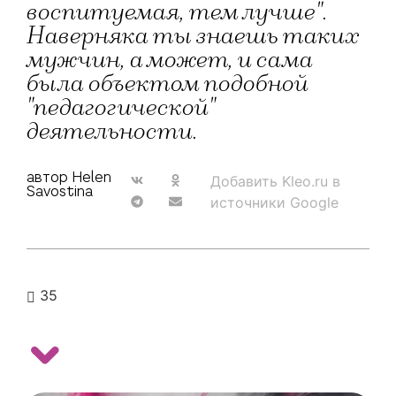
воспитуемая, тем лучше".
Наверняка ты знаешь таких
мужчин, а может, и сама
была объектом подобной
"педагогической"
деятельности.
автор Helen
Добавить Kleo.ru в
Savostina
источники Google
35