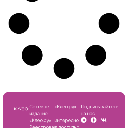
Сетевое
«Клео.ру»
Подписывайтесь
издание
—
на нас
«Клео.ру»
интересно
Реестровая
и доступно