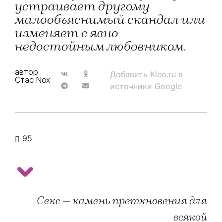
устраивает другому
малообъяснимый скандал или
изменяет с явно
недостойным любовником.
автор
Добавить Kleo.ru в
Стас Nox
источники Google
95
Секс — камень преткновения для
всякой