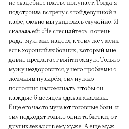
не свадебное платье покупает. Тогда я
подстроила встречу с этой девушкой в
кафе, словно мы увиделись случайно. Я
сказала ей: «Не стесняйтесь, я очень
рада, муж мне надоел, к тому же у меня
есть хороший любовник, который мне
давно предлагает выйти замуж. Только
мужу нездоровится, у него проблемы с
желчным пузырём, ему нужно
постоянно напоминать, чтобы он
каждые 6 месяцев сдавал анализы.
Еще его часто мучают головные боли, и
ему подходят только одни таблетки, от
других лекарств ему хуже. А ещё муж