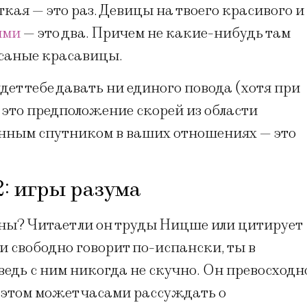
кая — это раз. Девицы на твоего красивого и
ями
— это два. Причем не какие-нибудь там
исаные красавицы.
дет тебе давать ни единого повода (хотя при
 это предположение скорей из области
енным спутником в ваших отношениях — это
: игры разума
ы? Читает ли он труды Ницше или цитирует
и свободно говорит по-испански, ты в
ведь с ним никогда не скучно. Он превосходн
 этом может часами рассуждать о