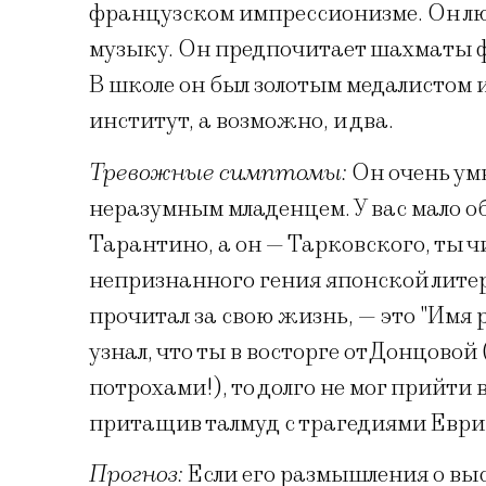
французском импрессионизме. Он лю
музыку. Он предпочитает шахматы фу
В школе он был золотым медалистом 
институт, а возможно, и два.
Тревожные симптомы:
Он очень умн
неразумным младенцем. У вас мало о
Тарантино, а он — Тарковского, ты 
непризнанного гения японской лите
прочитал за свою жизнь, — это "Имя р
узнал, что ты в восторге от Донцовой 
потрохами!), то долго не мог прийти в
притащив талмуд с трагедиями Еври
Прогноз:
Если его размышления о выс