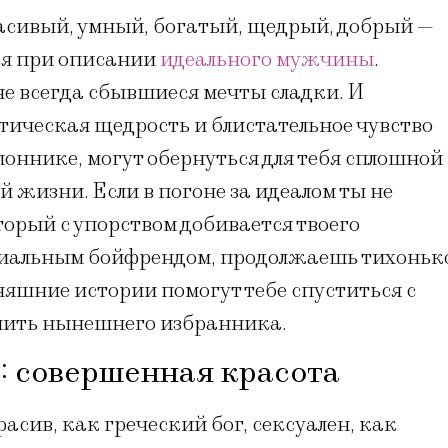
сивый, умный, богатый, щедрый, добрый —
ся при описании
идеального мужчины
.
е всегда сбывшиеся мечты сладки. И
тическая щедрость и блистательное чувство
лоннике, могут обернуться для тебя сплошной
й жизни. Если в погоне за идеалом ты не
орый с упорством добивается твоего
ициальным бойфрендом, продолжаешь тихоньк
няшние истории помогут тебе спуститься с
енить нынешнего избранника.
: совершенная красота
сив, как греческий бог, сексуален, как