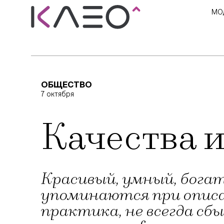
МО
ОБЩЕСТВО
7 октября
Качества 
Красивый, умный, богат
упоминаются при описа
практика, не всегда с