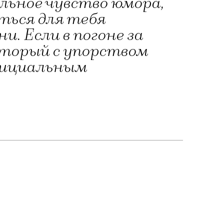
ьное чувство юмора,
ться для тебя
. Если в погоне за
оторый с упорством
официальным