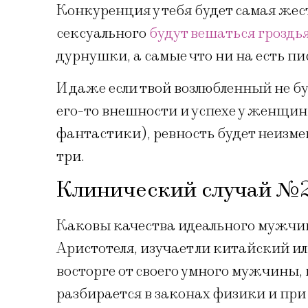
Конкуренция у тебя будет самая жест
сексуального
будут вешаться гроздь
дурнушки, а самые что ни на есть п
И даже если твой возлюбленный не бу
его-то внешности и успехе у женщин
фантастики), ревность будет неизм
три.
Клинический случай №2
Каковы качества идеального мужчин
Аристотеля, изучает ли китайский ил
восторге от своего умного мужчины, 
разбирается в законах физики и при