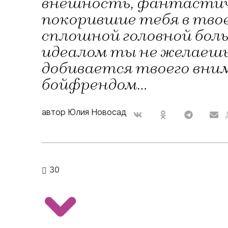
внешность, фантастич
покорившие тебя в тво
сплошной головной боль
идеалом ты не желаешь
добивается твоего вни
бойфрендом...
автор Юлия Новосад
30