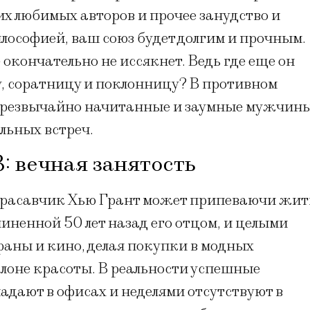
их любимых авторов и прочее занудство и
илософией, ваш союз будет долгим и прочным.
 окончательно не иссякнет. Ведь где еще он
, соратницу и поклонницу? В противном
 Чрезвычайно начитанные и заумные мужчин
льных встреч.
: вечная занятость
 красавчик Хью Грант может припеваючи жит
чиненной 50 лет назад его отцом, и целыми
раны и кино, делая покупки в модных
лоне красоты. В реальности успешные
адают в офисах и неделями отсутствуют в