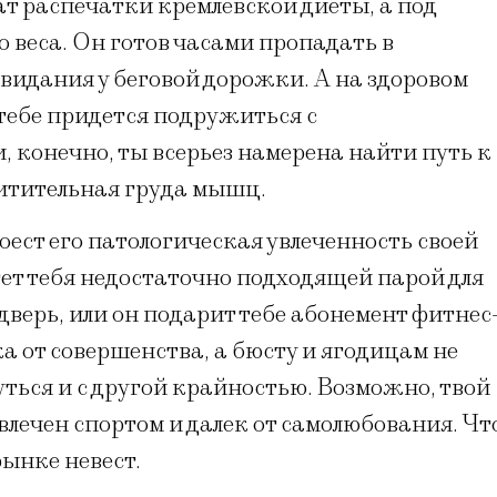
жат распечатки кремлевской диеты, а под
 веса. Он готов часами пропадать в
свидания у беговой дорожки. А на здоровом
тебе придется подружиться с
 конечно, ты всерьез намерена найти путь к
хитительная груда мышц.
оест его патологическая увлеченность своей
тет тебя недостаточно подходящей парой для
 дверь, или он подарит тебе абонемент фитнес
ка от совершенства, а бюсту и ягодицам не
уться и с другой крайностью. Возможно, твой
влечен спортом и далек от самолюбования. Чт
рынке невест.