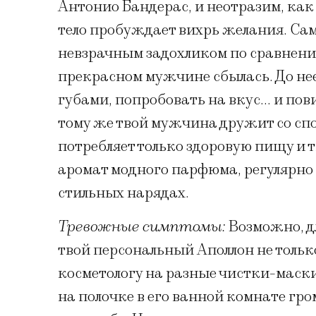
Антонио Бандерас, и неотразим, как 
тело пробуждает вихрь желания. Сам
невзрачным задохликом по сравнению
прекрасном мужчине сбылась. До не
губами, попробовать на вкус… и пов
тому же твой мужчина дружит со спо
потребляет только здоровую пищу и 
аромат модного парфюма, регулярно
стильных нарядах.
Тревожные симптомы:
Возможно, дл
твой персональный Аполлон не только
косметологу на разные чистки-маски
на полочке в его ванной комнате гр