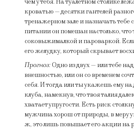
чем у тебя. На туалетном столике ле
кроватью — десятки гантелей разного
тренажерном зале и назначать тебе 
питании он помешан настолько, что 
соковыжималкой и пароваркой. Если,
его желудку, который скрывает вос
Прогноз:
Одно из двух — или тебе над
внешностью, или он со временем соч
себя. И тогда или ты укажешь ему на
клуба, намекнув, что твоя талия дале
хватает упругости. Есть риск столкн
мужчина хорош от природы, в меру у
ж, это лишь повышает его акции на 