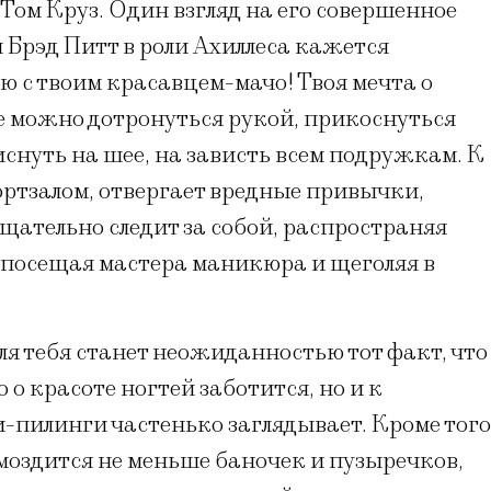
Том Круз. Один взгляд на его совершенное
 Брэд Питт в роли Ахиллеса кажется
 с твоим красавцем-мачо! Твоя мечта о
е можно дотронуться рукой, прикоснуться
иснуть на шее, на зависть всем подружкам. К
ртзалом, отвергает вредные привычки,
тщательно следит за собой, распространяя
 посещая мастера маникюра и щеголяя в
я тебя станет неожиданностью тот факт, что
 о красоте ногтей заботится, но и к
-пилинги частенько заглядывает. Кроме того
омоздится не меньше баночек и пузыречков,