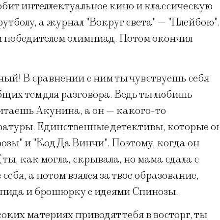
бит интеллектуальное кино и классическую
тболу, а журнал "Вокруг света" — "Плейбою".
и победителем олимпиад. Потом окончил
ый! В сравнении с ним ты чувствуешь себя
бщих тем для разговора. Ведь ты любишь
читаешь Акунина, а он — какого-то
ратуры. Единственные детективы, которые о
озы" и "Код Да Винчи". Поэтому, когда он
(ты, как могла, скрывала, но мама сдала с
 себя, а потом взялся за твое образование,
пида и брошюрку с идеями Спинозы.
оких материях приводят тебя в восторг, ты