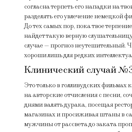
согласна терпеть его нападки на тво
разделять его увлечение немецкой ф
До тех самых пор, пока твое терпение
найдет такую верную слушательницу
случае — прогноз неутешительный.
хороши лишь для редких интеллектуа
Клинический случай №3
Это только в голливудских фильмах
на авторские отчисления с песни, со
днями валять дурака, посещая ресто
магазинах и просиживая штаны в са
мужчины от рассвета до заката проп