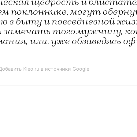
еская щедрость и блистател
ем поклоннике, могут оберну
ю в быту и повседневной жизни
 замечать того мужчину, к
мания, или, уже обзаведясь 
Добавить Kleo.ru в источники Google