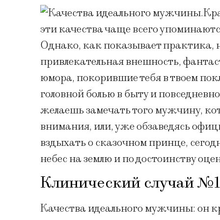
Кра
эти качества чаще всего упоминают
Однако, как показывает практика, н
привлекательная внешность, фантас
юмора, покорившие тебя в твоем пок
головной болью в быту и повседневно
желаешь замечать того мужчину, кот
внимания, или, уже обзаведясь оф
вздыхать о сказочном принце, сегод
небес на землю и по достоинству оц
Клинический случай №1
Качества идеального мужчины: он кра