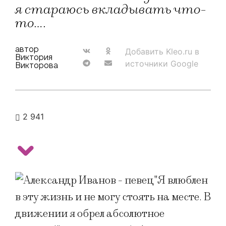
я стараюсь вкладывать что-
то....
автор
Добавить Kleo.ru в
Виктория
источники Google
Викторова
2 941
"Я влюблен
в эту жизнь и не могу стоять на месте. В
движении я обрел абсолютное