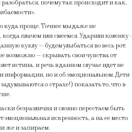
 разобраться, почему так происходит и как,
шибаемости».
ло куда проще. Точнее мы даже не
 когда плачем или смеемся. Ударили коленку 
анную куклу — будем улыбаться во весь рот.
кое возможно — скрывать свои чувства от
ет истина, и речь в данном случае идет не
чи информации, но и об эмоциональном. Дети
задумываются о страхе!) показать то, что в
уше.
аски безразличия и словно перестаем быть
ит эмоциональная искренность, а на ее место
ми же и запираем.