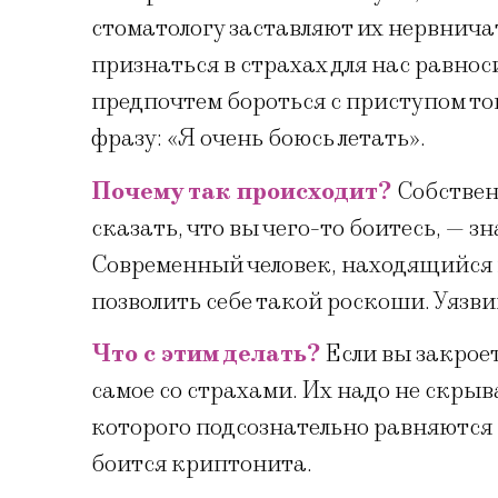
стоматологу заставляют их нервнича
признаться в страхах для нас равно
предпочтем бороться с приступом то
фразу: «Я очень боюсь летать».
Почему так происходит?
Собствен
сказать, что вы чего-то боитесь, — з
Современный человек, находящийся в
позволить себе такой роскоши. Уязви
Что с этим делать?
Если вы закроет
самое со страхами. Их надо не скрыв
которого подсознательно равняются 
боится криптонита.