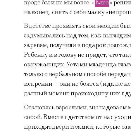
вроде бы и не мы вовсе. «
Клео
» решил
наконец, снять с себя маску «непро
В детстве проявлять свои эмоции бы
задумывались над тем, как выглядим,
заревем, получили в подарок долгожд
Ребенку и в голову не придет, что та
окружающих. Устами младенца глагол
только о вербальном способе переда
искренни — они не боятся (и даже не 
данный момент происходит у них в д
Становясь взрослыми, мы надеваем м
собой. Вместе с детством от нас уход
приходят двери и замки, которые са