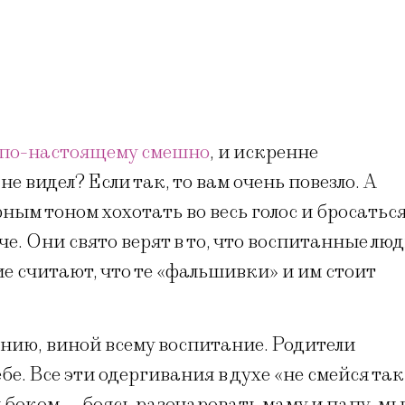
по-настоящему смешно
, и искренне
не видел? Если так, то вам очень повезло. А
ным тоном хохотать во весь голос и бросатьс
е. Они свято верят в то, что воспитанные лю
 считают, что те «фальшивки» и им стоит
нию, виной всему воспитание. Родители
ебе. Все эти одергивания в духе «не смейся так
 боком — боясь разочаровать маму и папу, мы