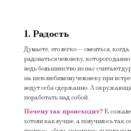
1. Радость
Думаете, это легко — смеяться, когда
радоваться человеку, которого давно 
ведь большинство из нас считают дур
на шею любимому человеку при встреч
ведут себя сдержанно. А окружающие
поработать над собой.
Почему так происходит?
К сожале
хотели как лучше, а получилось так с
громко», «будь скромнее» вышли нам