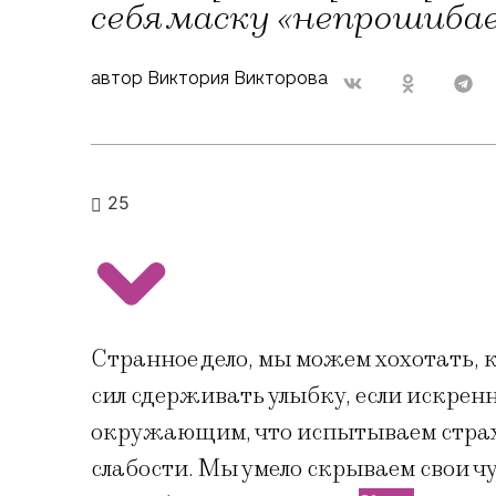
себя маску «непрошиба
автор Виктория Викторова
25
Странное дело, мы можем хохотать, 
сил сдерживать улыбку, если искренн
окружающим, что испытываем страх,
слабости. Мы умело скрываем свои чу