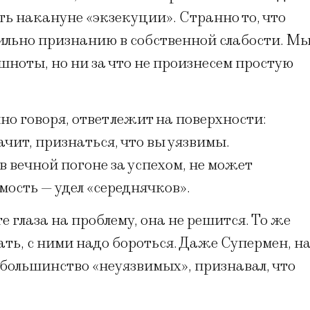
ть накануне «экзекуции». Странно то, что
сильно признанию в собственной слабости. М
шноты, но ни за что не произнесем простую
но говоря, ответ лежит на поверхности:
начит, признаться, что вы уязвимы.
 вечной погоне за успехом, не может
мость — удел «середнячков».
е глаза на проблему, она не решится. То же
ать, с ними надо бороться. Даже Супермен, н
большинство «неуязвимых», признавал, что