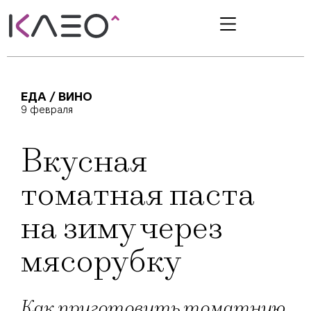
ЕДА / ВИНО
9 февраля
Вкусная
томатная паста
на зиму через
мясорубку
Как приготовить томатную