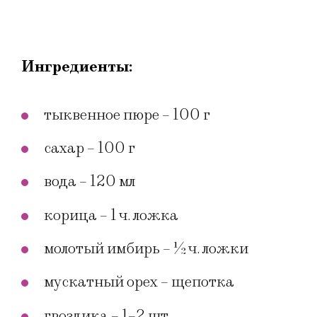
Ингредиенты:
тыквенное пюре – 100 г
сахар – 100 г
вода – 120 мл
корица – 1 ч. ложка
молотый имбирь – ½ ч. ложки
мускатный орех – щепотка
гвоздика – 1–2 шт.