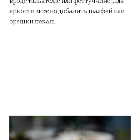
вроде тальятелле или феттуччине. Для
яркости можно добавить шалфей или
орешки пекан.