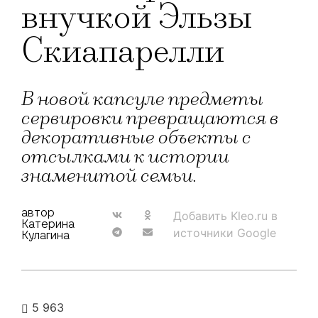
внучкой Эльзы
Скиапарелли
В новой капсуле предметы
сервировки превращаются в
декоративные объекты с
отсылками к истории
знаменитой семьи.
автор
Добавить Kleo.ru в
Катерина
источники Google
Кулагина
5 963