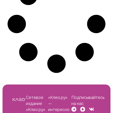
Сетевое
«Клео.ру»
Подписывайтесь
издание
—
на нас
«Клео.ру»
интересно