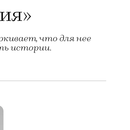
ия»
ркивает, что для нее
ть истории.