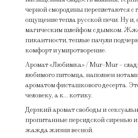
черной смородины переплетаются с 
ощущение тепла русской печи. Ну и
магическим шлейфом с дымком. Жже
пикантности, теплые пачули подчерк
комфорт и умиротворение.
Аромат «Любимка» / Mur-Mur – слад
любимого питомца, наполнен нотами
ароматом фисташкового десерта. Это
человеку, а к… котику.
Дерзкий аромат свободы и сексуально
пропитанные персидской сиренью и
жажда жизни весной.