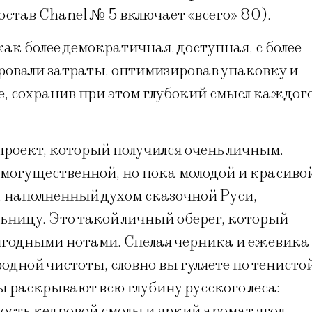
остав Chanel № 5 включает «всего» 80).
ак более демократичная, доступная, с более
овали затраты, оптимизировав упаковку и
, сохранив при этом глубокий смысл каждог
проект, который получился очень личным.
 могущественной, но пока молодой и красиво
», наполненный духом сказочной Руси,
ьницу. Это такой личный оберег, который
годными нотами. Спелая черника и ежевика
одной чистоты, словно вы гуляете по тенисто
 раскрывают всю глубину русского леса:
ость кедровой смолы и яркий аромат ягод