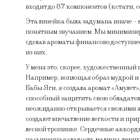
входит до 87 компонентов (кстати, с
Эта линейка была задумана иначе – к
понятным звучанием. Мы минимизир
сделав ароматы финансово доступнее
из них.
У меня это, скорее, художественный 
Например, воплощая образ мудрой и
Бабы Яги, я создала аромат «Амулет
способный защитить свою обладател
неожиданно открывается свежими я
создают впечатление легкости и прир
лесной тропинке. Сердечные аккорды
насыщенная сладость малины, терпк