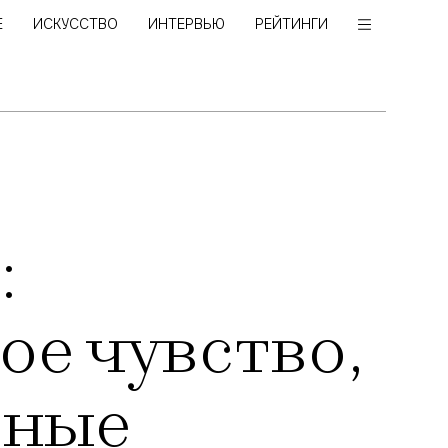
Е
ИСКУССТВО
ИНТЕРВЬЮ
РЕЙТИНГИ
:
ое чувство,
зные