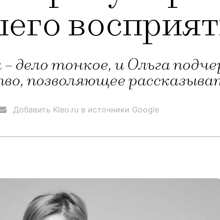
шего восприят
 дело тонкое, и Ольга подче
во, позволяющее рассказыва
Добавить Kleo.ru в источники Google