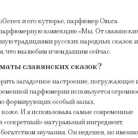
Genes и его кутюрье, парфюмер Ольга
 парфюмерную коллекцию «Мы. От славянски
енную традициями русских народных сказок и
, что мы любим и чем дышим сейчас.
роматы славянских сказок?
ворить загадочное настроение, погружающее 
ременной парфюмерии используется огромно
но формирующих особый запах,
коже. И я использовала самые современные
и «секретный» натуральный ингредиент,
богатством звучания. Он недешев, но именн