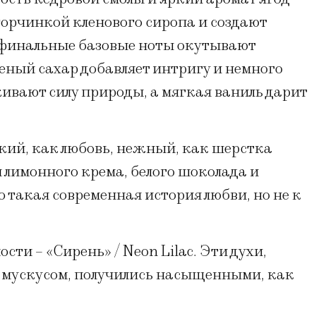
горчинкой кленового сиропа и создают
, финальные базовые ноты окутывают
ный сахар добавляет интригу и немного
ивают силу природы, а мягкая ваниль дарит
кий, как любовь, нежный, как шерстка
 лимонного крема, белого шоколада и
 такая современная история любви, но не к
сти – «Сирень» / Neon Lilac. Эти духи,
 мускусом, получились насыщенными, как