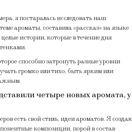
ера, я постаралась исследовать наш
теме ароматы, составила «рассказ» на языке
целые истории, которые в течение дня
ттенками.
оторое способно затронуть разные уровни
учать громко или тихо, быть ярким или
лажным.
дставили четыре новых аромата, у
ров есть свой стиль, идеи ароматов. Я созда
понентные композиции, порой в состав