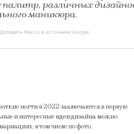
 палитр, различных дизайнов
льного маникюра.
Добавить Kleo.ru в источники Google
откие ногти в 2022 заключаются в первую
льные и интересные идеи дизайна можно
ариациях, в том числе по фото,