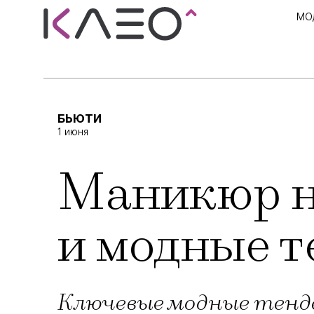
МО
БЬЮТИ
1 июня
Маникюр н
и модные т
Ключевые модные тенде