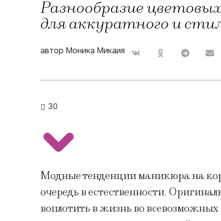
Разнообразие цветовых
для аккуратного и сти
автор Моника Микаия
30
Модные тенденции маникюра на кор
очередь в естественности. Оригина
воплотить в жизнь во всевозможных в