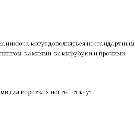
ы маникюра могут дополняться нестандартны
емпингом, камнями, камифубуки и прочими
и для коротких ногтей станут: