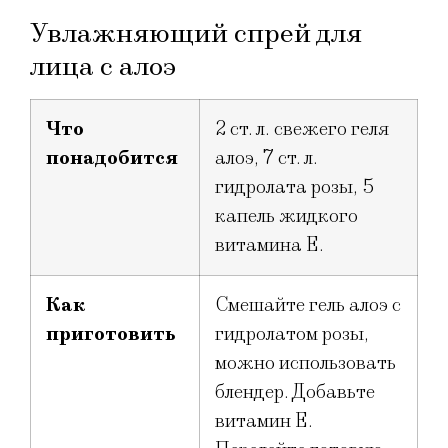
Увлажняющий спрей для
лица с алоэ
Что
2 ст. л. свежего геля
понадобится
алоэ, 7 ст. л.
гидролата розы, 5
капель жидкого
витамина Е.
Как
Смешайте гель алоэ с
приготовить
гидролатом розы,
можно использовать
блендер. Добавьте
витамин E.