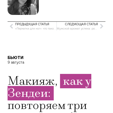
ПРЕДЫДУЩАЯ СТАТЬЯ
СЛЕДУЮЩАЯ СТАТЬЯ
«Перчатки для ног»: что такое Vibram FiveFingers и почему их все носят?
Мужской аромат успеха: роль запаха в переговорах и на свиданиях
БЬЮТИ
9 августа
Макияж,
как у
Зендеи:
повторяем три