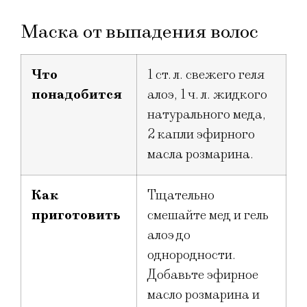
Маска от выпадения волос
Что
1 ст. л. свежего геля
понадобится
алоэ, 1 ч. л. жидкого
натурального меда,
2 капли эфирного
масла розмарина.
Как
Тщательно
приготовить
смешайте мед и гель
алоэ до
однородности.
Добавьте эфирное
масло розмарина и