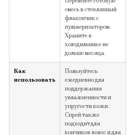
Перелейте готовую
смесь в стеклянный
флакончик с
пульверизатором.
Храните в
холодильнике не
дольше месяца.
Как
Пользуйтесь
использовать
ежедневно для
поддержания
увлажненности и
упругости кожи.
Спрей также
подходит для
кончиков волос и для