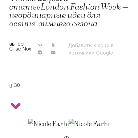
статьеLondon Fashion Week —
неординарные идеи для
осенне-зимнего сезона
автор
Добавить Kleo.ru в
Стас Nox
источники Google
30