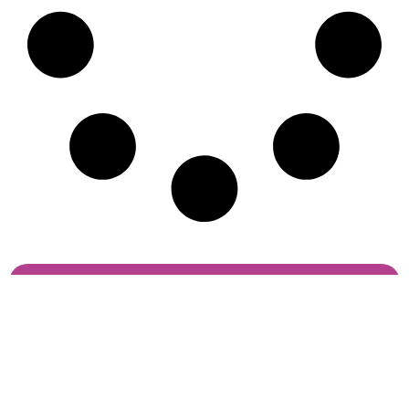
Сетевое
«Клео.ру»
Подписывайтесь
издание
—
на нас
«Клео.ру»
интересно
Реестровая
и доступно
запись ЭЛ
про моду,