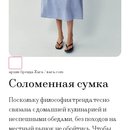
архив бренда Zara / zara.com
архи
Соломенная сумка
Поскольку философия тренда тесно
связана с домашней кулинарией и
неспешными обедами, без походов на
местный рынок не обойтись. Чтобы