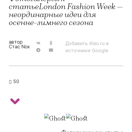
статьеLondon Fashion Week —
неординарные идеи для
осенне-зимнего сезона
автор
Добавить Kleo.ru в
Стас Nox
источники Google
50