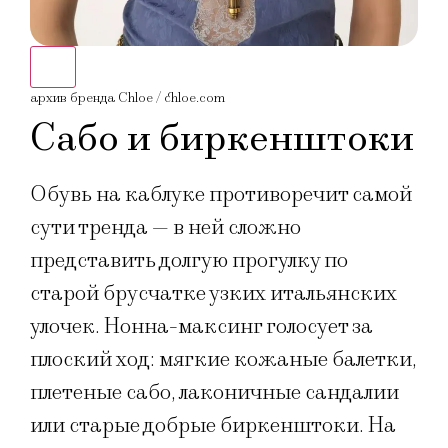
архив бренда Chloe / chloe.com
архи
Сабо и биркенштоки
Обувь на каблуке противоречит самой
сути тренда — в ней сложно
представить долгую прогулку по
старой брусчатке узких итальянских
улочек. Нонна-максинг голосует за
плоский ход: мягкие кожаные балетки,
плетеные сабо, лаконичные сандалии
или старые добрые биркенштоки. На