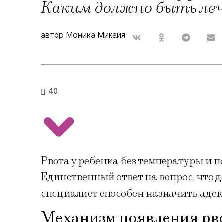
Каким должно быть леч
автор Моника Микаия
40
Рвота у ребенка без температуры и п
Единственный ответ на вопрос, что д
специалист способен назначить адек
Механизм появления рво