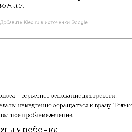
ение.
Добавить Kleo.ru в источники Google
оноса – серьезное основание для тревоги.
елать: немедленно обращаться к врачу. Тольк
ватное проблеме лечение.
ты у ребенка