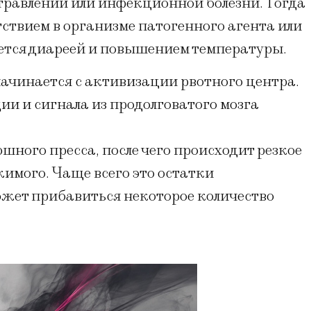
травлении или инфекционной болезни. Тогда
тствием в организме патогенного агента или
ется диареей и повышением температуры.
чинается с активизации рвотного центра.
и и сигнала из продолговатого мозга
ного пресса, после чего происходит резкое
имого. Чаще всего это остатки
жет прибавиться некоторое количество