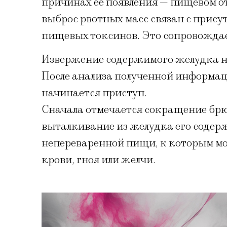
причинах ее появления — пищевом о
выброс рвотных масс связан с прису
пищевых токсинов. Это сопровожда
Извержение содержимого желудка на
После анализа полученной информаци
начинается приступ.
Сначала отмечается сокращение брюш
выталкивание из желудка его содерж
непереваренной пищи, к которым мо
крови, гноя или желчи.