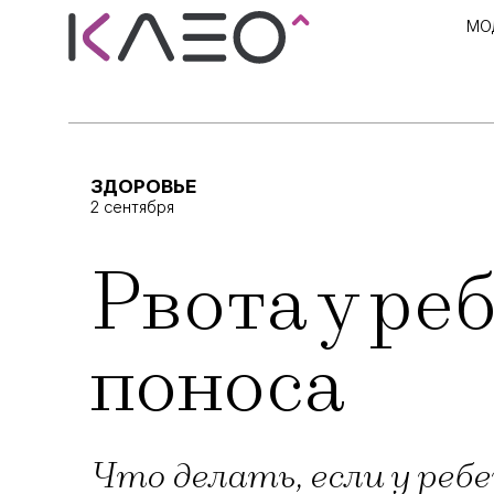
МО
ЗДОРОВЬЕ
2 сентября
Рвота у ре
поноса
Что делать, если у ре