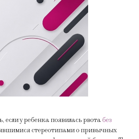
, если у ребенка появилась рвота
без
оявшимися стереотипами о привычных