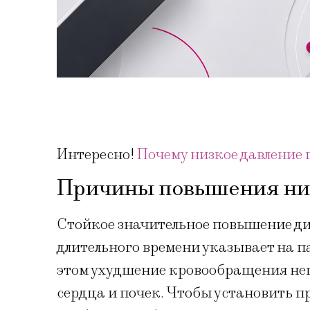
Интересно!
Почему низкое давление 
Причины повышения ни
Стойкое значительное повышение ди
длительного времени указывает на п
этом ухудшение кровообращения нега
сердца и почек. Чтобы установить п