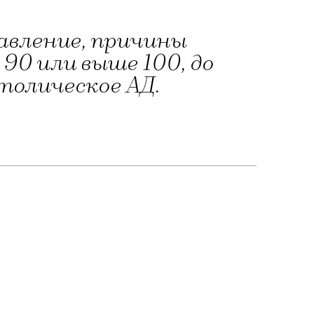
авление, причины
90 или выше 100, до
толическое АД.