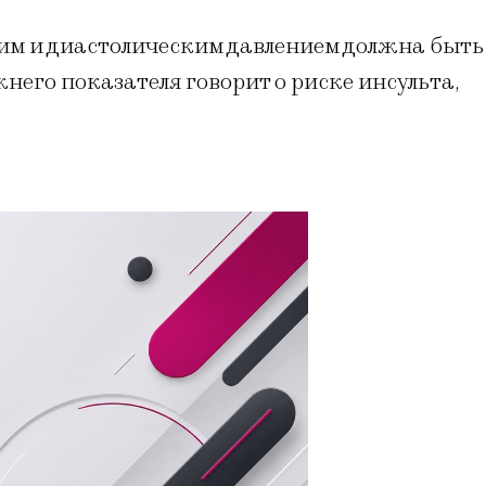
им и диастолическим давлением должна быть
жнего показателя говорит о риске инсульта,