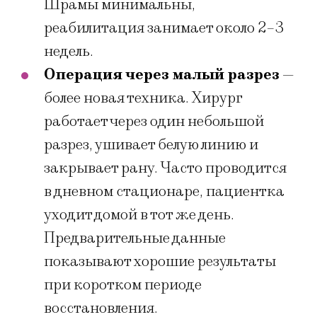
Шрамы минимальны,
реабилитация занимает около 2–3
недель.
Операция через малый разрез
—
более новая техника. Хирург
работает через один небольшой
разрез, ушивает белую линию и
закрывает рану. Часто проводится
в дневном стационаре, пациентка
уходит домой в тот же день.
Предварительные данные
показывают хорошие результаты
при коротком периоде
восстановления.