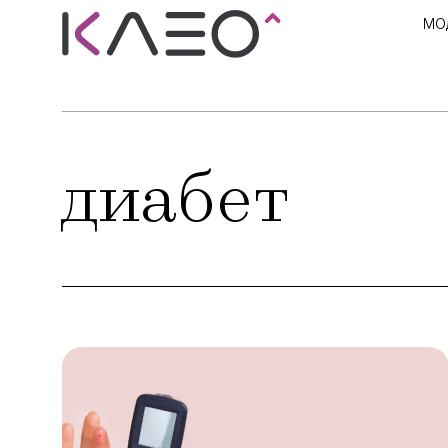
МО
диабет