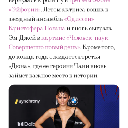
вернулась к роли Ру в
третьем сезоне
«Эйфории»
. Летом актриса вошла в
звездный ансамбль
«Одиссеи»
Кристофера Нолана
и вновь сыграла
Эм-Джей в
картине «Человек-паук:
Совершенно новый день»
. Кроме того,
до конца года ожидается третья
«Дюна», где ее героиня Чани вновь
займет важное место в истории.