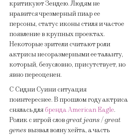
критикуют Зендею. Людям не
нравится чрезмерный пиар ее
персоны, статус иконы стиля и частое
появление в крупных проектах.
Некоторые зрители считают роли
актрисы несоразмерными ее таланту,
который, безусловно, присутствует, но
явно переоценен.
С Сидни Суини ситуация
поинтереснее. В прошлом году актриса
снялась для
бренда American Eagle
.
Ролик с игрой слов
great jeans
/
great
genes
вызвал волну хейта, а часть