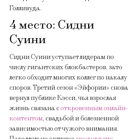
Голливуда.
4 место: Сидни
Суини
Сидни Суини уступает лидерам по
числу гигантских блокбастеров, зато
легко обходит многих коллег по накалу
споров. Третий сезон «Эйфории» снова
вернул публике Кэсси, чья взрослая
жизнь связана с
откровенным онлайн-
контентом
, свадьбой и болезненной
зависимостью от чужого внимания.
Параллельно актриса
продолжила