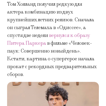
Том Холланд получил редкую для
актера комбинацию из двух
крупнейших летних релизов. Сначала
он сыграл Телемаха в «Одиссее», а
спустя две недели
вернулся к образу
Питера Паркера
в фильме «Человек-
паук: Совершенно новый день».
Кстати, картина о супергерое начала
прокат с рекордных предварительных
сборов.