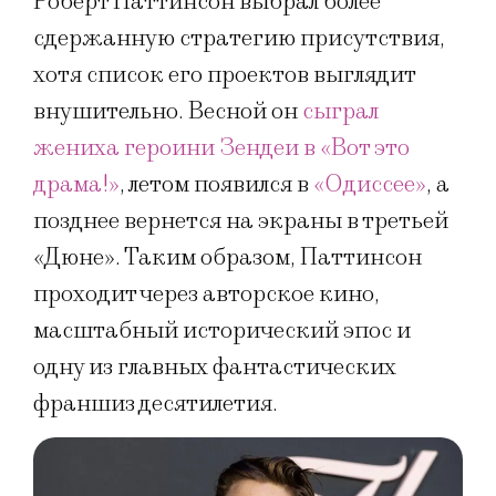
Роберт Паттинсон выбрал более
сдержанную стратегию присутствия,
хотя список его проектов выглядит
внушительно. Весной он
сыграл
жениха героини Зендеи в «Вот это
драма!»
, летом появился в
«Одиссее»
, а
позднее вернется на экраны в третьей
«Дюне». Таким образом, Паттинсон
проходит через авторское кино,
масштабный исторический эпос и
одну из главных фантастических
франшиз десятилетия.