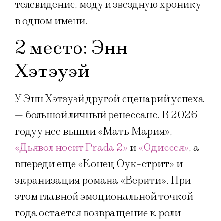
телевидение, моду и звездную хронику
в одном имени.
2 место: Энн
Хэтэуэй
У Энн Хэтэуэй другой сценарий успеха
— большой личный ренессанс. В 2026
году у нее вышли «Мать Мария»,
«Дьявол носит Prada 2»
и
«Одиссея»
, а
впереди еще «Конец Оук-стрит» и
экранизация романа «Верити». При
этом главной эмоциональной точкой
года остается возвращение к роли