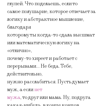
глупей. Что поделаешь, если то
самое полушарие, которое отвечает за
логику и абстрактное мышление,
благодаря
которому ты когда-то сдала высшмат
или математическую логику на
«отлично»,
почему-то хиреет и работает с
перерывами… Не беда. Тебе,
действительно,
нужно расслабиться. Пусть думает
муж, а если
нет
мужа
, то друг или мама. Ну, подруга
какая-нибудь, в конце концов.