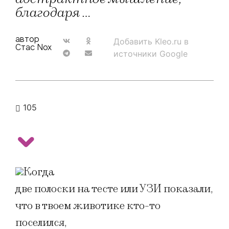
благодаря …
автор
Добавить Kleo.ru в
Стас Nox
источники Google
105
Когда
две полоски на тесте или УЗИ показали,
что в твоем животике кто-то
поселился,