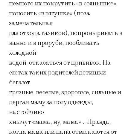
немного их покрутить «в солнышке»,
поносить «в лягушке» (поза
замечательная
для отхода газиков), попроныривать в
ванне и в проруби, пообливать
холодной
водой, отказаться от прививок. На
слетах таких родителей детишки
бегают
грязные, веселые, здоровые, сильные и,
дергая маму за полу одежды,
настойчиво
хнычут «мама, ну, мама»… Правда,
когда мама или папа отвлекаются от