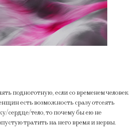
нять подноготную, если со временем человек
женщин есть возможность сразу отсеять
у/сердце/тело, то почему бы ею не
впустую тратить на него время и нервы.