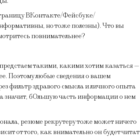
ды.
 страницу ВКонтакте/Фейсбуке/
нформативны, но тоже полезны). Что вы
смотритесь повнимательнее?
 предстаем такими, какими хотим казаться —
ее. Поэтому любые сведения о вашем
ез фильтр здравого смысла и личного опыта
, а значит, бОльшую часть информации о нем
онала, резюме рекрутеру тоже может ничего
висит от того, как внимательно он будет читат