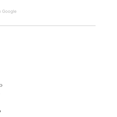
и Google
о
е
о