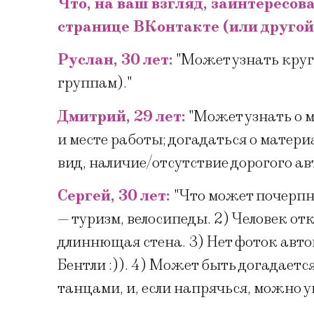
Что, на ваш взгляд, заинтересов
странице ВКонтакте (или другой
Руслан, 30 лет:
"Может узнать круг
группам)."
Дмитрий, 29 лет:
"Может узнать о м
и месте работы; догадаться о матер
вид, наличие/отсутствие дорогого ав
Сергей, 30 лет:
"Что может почерпн
— туризм, велосипеды. 2) Человек от
длиннющая стена. 3) Нет фоток автом
Бентли :)). 4) Может быть догадается
танцами, и, если напрячься, можно у