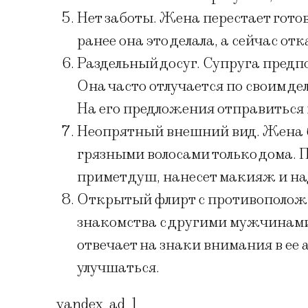
Нет заботы. Жена перестает готов
ранее она это делала, а сейчас от
Раздельный досуг. Супруга предп
Она часто отлучается по своим де
На его предложения отправиться 
Неопрятный внешний вид. Жена бу
грязными волосами только дома. 
примет душ, нанесет макияж и н
Открытый флирт с противополож
знакомства с другими мужчинами
отвечает на знаки внимания в ее 
улучшаться.
yandex_ad_1