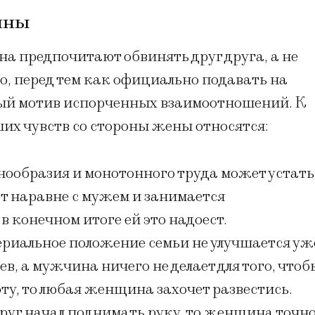
ины
а предпочитают обвинять друг друга, а не
, перед тем как официально подавать на
ный мотив испорченных взаимоотношений. К
их чувств со стороны жены относятся:
нообразия и монотонного труда может устать
ет наравне с мужем и занимается
в конечном итоге ей это надоест.
ериальное положение семьи не улучшается уж
, а мужчина ничего не делает для того, чтоб
у, то любая женщина захочет развестись.
руг начал поднимать руку, то женщина точн