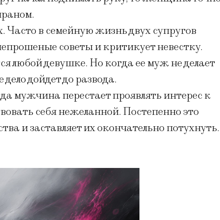
ираном.
х. Часто в семейную жизнь двух супругов
непрошеные советы и критикует невестку.
я любой девушке. Но когда ее муж не делает
 дело дойдет до развода.
да мужчина перестает проявлять интерес к
твовать себя нежеланной. Постепенно это
тва и заставляет их окончательно потухнуть