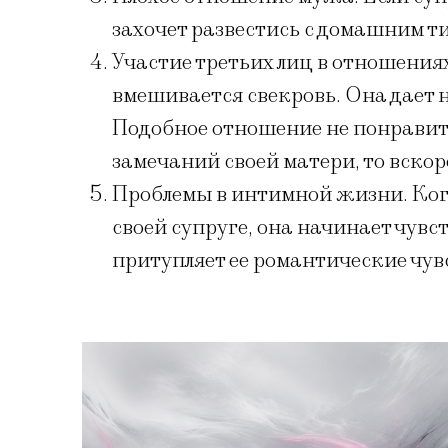
захочет развестись с домашним т
Участие третьих лиц в отношения
вмешивается свекровь. Она дает 
Подобное отношение не понравитс
замечаний своей матери, то вскоре
Проблемы в интимной жизни. Ког
своей супруге, она начинает чувс
притупляет ее романтические чувс