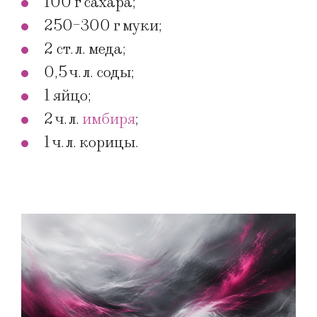
100 г сахара;
250-300 г муки;
2 ст. л. меда;
0,5 ч. л. соды;
1 яйцо;
2 ч. л.
имбиря
;
1 ч. л. корицы.