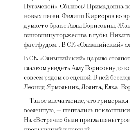
Пугачевой». Сбылось! Примадонна ве
новых песен. Филипп Киркоров во вр
думает о браке Аллы Борисовны, Жа
виновницу торжества в губы, Никит
фастфудом… В СК «Олимпийский» сл
В СК «Олимпийский» царило столпот
глазком увидеть Аллу Борисовну до 
совсем рядом со сценой. В ней бессле
Леонид Ярмольник, Лолита, Елка, Б
— Такое впечатление, что гримерная
вселенную, — шептались поклонники
На «Встречи» были приглашены трое
предыдущий и первый.