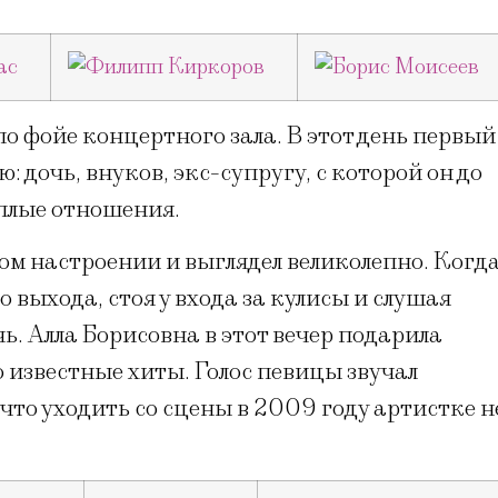
 фойе концертного зала. В этот день первый
 дочь, внуков, экс-супругу, с которой он до
плые отношения.
м настроении и выглядел великолепно. Когд
 выхода, стоя у входа за кулисы и слушая
ь. Алла Борисовна в этот вечер подарила
 известные хиты. Голос певицы звучал
 что уходить со сцены в 2009 году артистке н