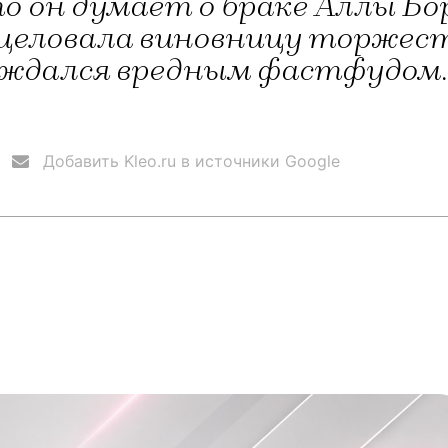
о он думает о браке Аллы Б
целовала виновницу торжест
ждался вредным фастфудом..
Добавить Kleo.ru в источники Google