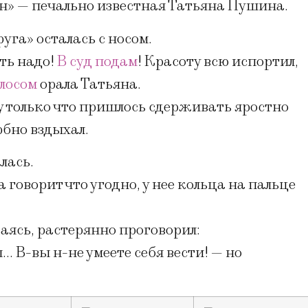
н» — печально известная Татьяна Пушина.
уга» осталась с носом.
ать надо!
В суд подам
! Красоту всю испортил,
лосом
орала Татьяна.
у только что пришлось сдерживать яростно
бно вздыхал.
лась.
 говорит что угодно, у нее кольца на пальце
аясь, растерянно проговорил:
… В-вы н-не умеете себя вести! — но