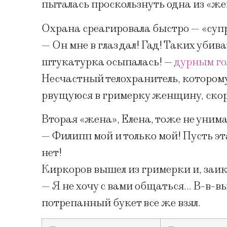
пыталась проскользнуть одна из «же
Охрана среагировала быстро — «супр
— Он мне в глаз дал! Гад! Таких убив
штукатурка осыпалась! —
дурным го
Несчастный телохранитель, котором
рвущуюся в гримерку женщину, скор
Вторая «жена», Елена, тоже не унима
— Филипп мой и только мой! Пусть эта
нет!
Киркоров вышел из гримерки и, заик
— Я не хочу с вами общаться… В-в-вы
потрепанный букет все же взял.