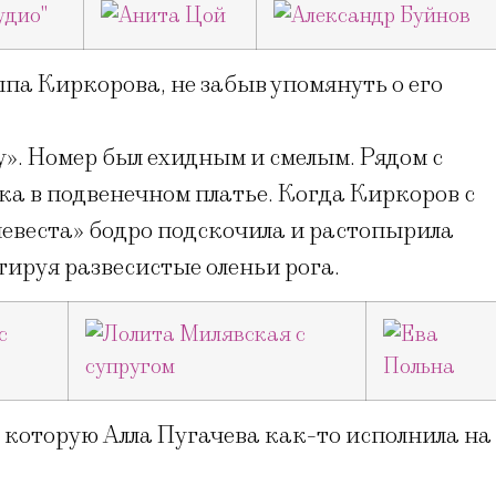
па Киркорова, не забыв упомянуть о его
». Номер был ехидным и смелым. Рядом с
а в подвенечном платье. Когда Киркоров с
невеста» бодро подскочила и растопырила
тируя развесистые оленьи рога.
 которую Алла Пугачева как-то исполнила на