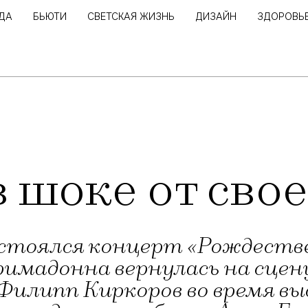
ДА
БЬЮТИ
СВЕТСКАЯ ЖИЗНЬ
ДИЗАЙН
ЗДОРОВЬ
 шоке от сво
 состоялся концерт «Рождест
римадонна вернулась на сцен
. Филипп Киркоров во время 