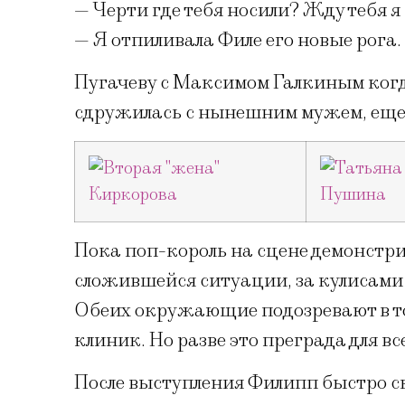
— Черти где тебя носили? Жду тебя я 
— Я отпиливала Филе его новые рога.
Пугачеву с Максимом Галкиным ког
сдружилась с нынешним мужем, еще
Пока поп-король на сцене демонстр
сложившейся ситуации, за кулисами
Обеих окружающие подозревают в то
клиник. Но разве это преграда для 
После выступления Филипп быстро ск