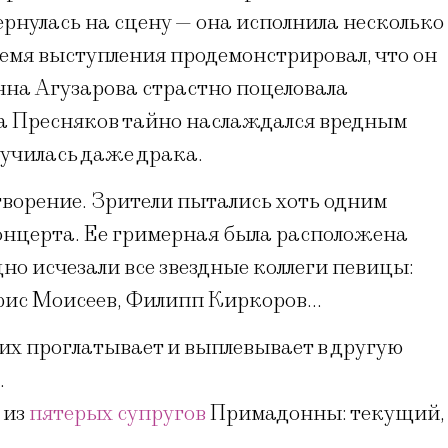
рнулась на сцену — она исполнила несколько
емя выступления продемонстрировал, что он
нна Агузарова страстно поцеловала
а Пресняков тайно наслаждался вредным
училась даже драка.
ворение. Зрители пытались хоть одним
концерта. Ее гримерная была расположена
дно исчезали все звездные коллеги певицы:
орис Моисеев, Филипп Киркоров…
 их проглатывает и выплевывает в другую
.
 из
пятерых супругов
Примадонны: текущий,