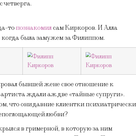
с четверга.
да-то
познакомил
сам Киркоров. И Алла
 когда была замужем за Филиппом.
ировал бывшей жене свое отношение к
 артиста ждали аж две «тайные супруги».
м, что они давние клиентки психиатрически
всепоглощающей любви?
рылся в гримерной, в которую за ним