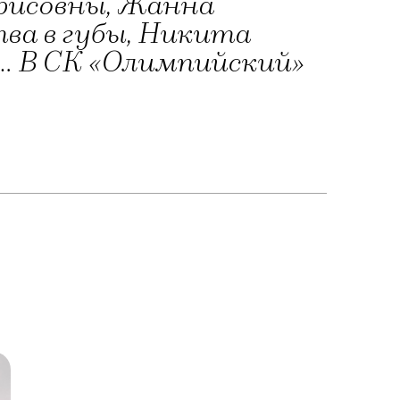
орисовны, Жанна
ва в губы, Никита
. В СК «Олимпийский»