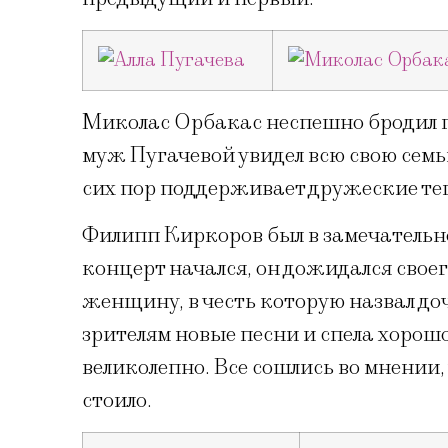
Миколас Орбакас неспешно бродил по
муж Пугачевой увидел всю свою семью:
сих пор поддерживает дружеские те
Филипп Киркоров был в замечательно
концерт начался, он дожидался своего
женщину, в честь которую назвал доч
зрителям новые песни и спела хорошо
великолепно. Все сошлись во мнении,
стоило.