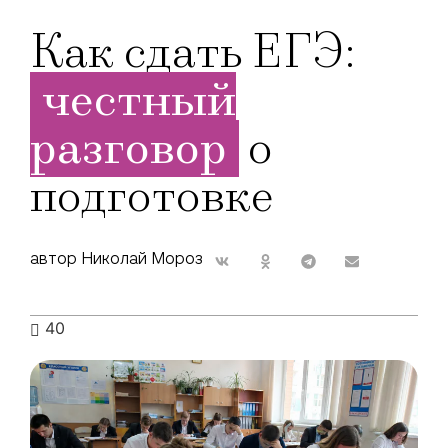
Как сдать ЕГЭ:
честный
разговор
о
подготовке
автор Николай Мороз
40