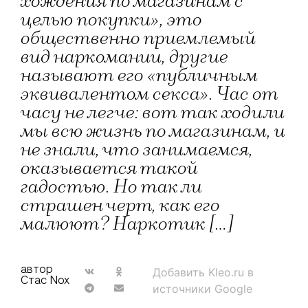
хождения по магазинам с
целью покупки», это
общественно приемлемый
вид наркомании, другие
называют его «публичным
эквивалентом секса». Час от
часу не легче: вот так ходили
мы всю жизнь по магазинам, и
не знали, что занимаемся,
оказывается такой
гадостью. Но так ли
страшен черт, как его
малюют? Наркотик […]
автор
Добавить Kleo.ru в
Стас Nox
источники Google